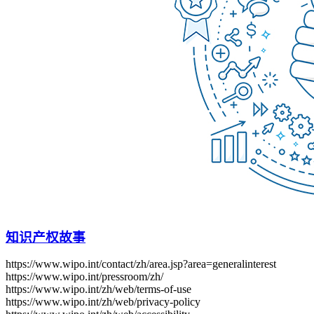
知识产权故事
https://www.wipo.int/contact/zh/area.jsp?area=generalinterest
https://www.wipo.int/pressroom/zh/
https://www.wipo.int/zh/web/terms-of-use
https://www.wipo.int/zh/web/privacy-policy