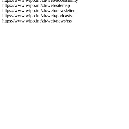
https://www.wipo.int/zh/web/accessibility
https://www.wipo.int/zh/web/sitemap
https://www.wipo.int/zh/web/newsletters
https://www.wipo.int/zh/web/podcasts
https://www.wipo.int/zh/web/news/rss