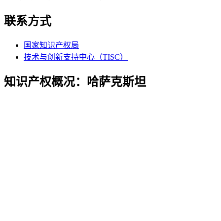
联系方式
国家知识产权局
技术与创新支持中心（TISC）
知识产权概况：哈萨克斯坦