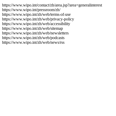
https://www.wipo.int/contact/zh/area.jsp?area=generalinterest
https://www.wipo.int/pressroom/zh/
https://www.wipo.int/zh/web/terms-of-use
https://www.wipo.int/zh/web/privacy-policy
https://www.wipo.int/zh/web/accessibility
https://www.wipo.int/zh/web/sitemap
https://www.wipo.int/zh/web/newsletters
https://www.wipo.int/zh/web/podcasts
https://www.wipo.int/zh/web/news/rss