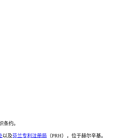
织条约。
处
以及
芬兰专利注册局
（PRH），位于赫尔辛基。