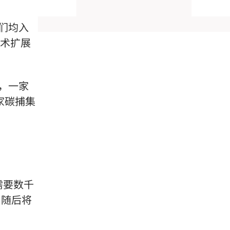
们均入
技术扩展
，一家
家碳捕集
需要数千
，随后将