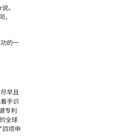
ir说。
同，
成功的一
：尽早且
就着手识
键专利
的全球
交了四项申