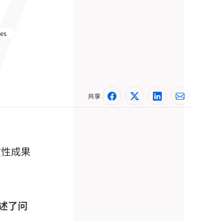
es
共享
破性成果
述了问