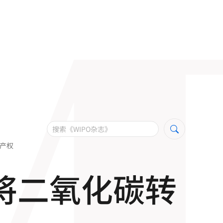
产权
术将二氧化碳
转