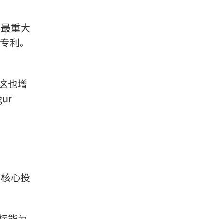
将最重大
请专利。
这也增
ur
为核心投
商标能为