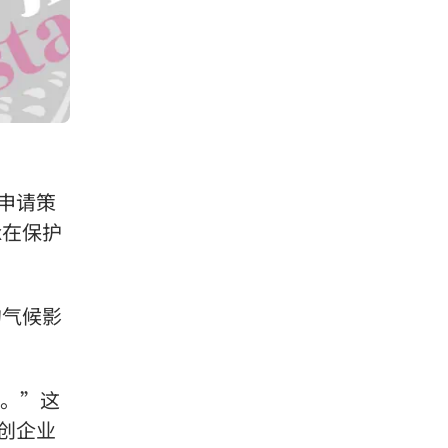
申请策
x在保护
的气候影
手。”这
创企业