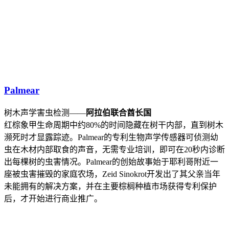
Palmear
树木声学害虫检测——
阿拉伯联合酋长国
红棕象甲生命周期中约80%的时间隐藏在树干内部，直到树木
濒死时才显露踪迹。Palmear的专利生物声学传感器可侦测幼
虫在木材内部取食的声音，无需专业培训，即可在20秒内诊断
出每棵树的虫害情况。Palmear的创始故事始于耶利哥附近一
座被虫害摧毁的家庭农场，Zeid Sinokrot开发出了其父亲当年
未能拥有的解决方案，并在主要棕榈种植市场获得专利保护
后，才开始进行商业推广。