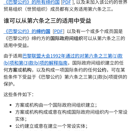
《巴黎公约》的所有缔约国
[
PDF
], 以及未加入该公约的世界
贸易组织（世贸组织）成员都有义务适用第六条之三。
谁可以从第六条之三的适用中受益
《巴黎公约》的
缔约国
[
PDF
] 以及有一个或多个成员国是
《巴黎公约》缔约方的
国际政府间组织
可以从第六条之三的
适用中受益。
由于适用
巴黎联盟大会1992年通过的对第六条之三第(1)款
(b)项和第(3)款(b)项的解释指南
，国际政府间组织建立的任
何
方案
或
机构
，以及构成一项国际条约的任何
公约
，可在某
些条件下受益于《巴黎公约》第六条之三第(1)款(b)项提供的
保护。
这些条件如下：
方案或机构由一个国际政府间组织建立；
方案或机构构成或意在构成国际政府间组织内一个常设
实体；
公约建立或意在建立一个常设实体；