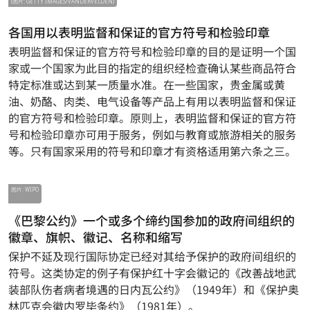
(图片: GETTY IMAGES/VANDERVELDEN)
各国用以表明监督和保证的官方符号和检验印章
表明监督和保证的官方符号和检验印章的目的是证明一个国
家或一个国家为此目的指定的组织经检查确认某些商品符合
特定标准或达到某一质量水准。在一些国家，贵金属或黄
油、奶酪、肉类、电气设备等产品上有用以表明监督和保证
的官方符号和检验印章。原则上，表明监督和保证的官方符
号和检验印章亦可用于服务，例如与教育或旅游相关的服务
等。只有国家采用的符号和印章才有资格适用第六条之三。
图片: WIPO
《巴黎公约》一个或多个缔约国参加的政府间组织的
徽章、旗帜、徽记、名称和缩写
保护不延及现行国际协定已经对其给予保护的政府间组织的
符号。这类协定的例子有保护红十字会徽记的《改善战地武
装部队伤者病者境遇的日内瓦公约》（1949年）和《保护奥
林匹克会徽内罗毕条约》（1981年）。