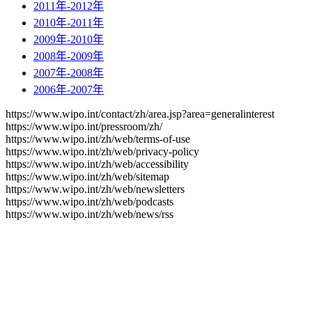
2011年-2012年
2010年-2011年
2009年-2010年
2008年-2009年
2007年-2008年
2006年-2007年
https://www.wipo.int/contact/zh/area.jsp?area=generalinterest
https://www.wipo.int/pressroom/zh/
https://www.wipo.int/zh/web/terms-of-use
https://www.wipo.int/zh/web/privacy-policy
https://www.wipo.int/zh/web/accessibility
https://www.wipo.int/zh/web/sitemap
https://www.wipo.int/zh/web/newsletters
https://www.wipo.int/zh/web/podcasts
https://www.wipo.int/zh/web/news/rss