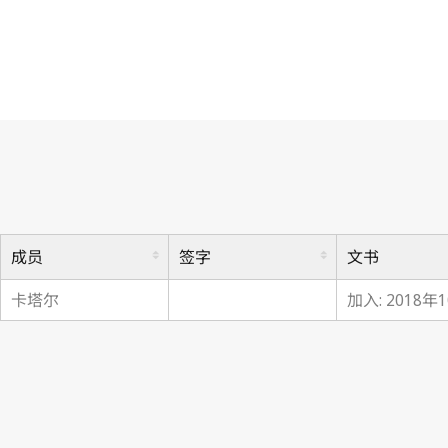
马拉喀什视障者条约
成员
签字
文书
卡塔尔
加入: 2018年