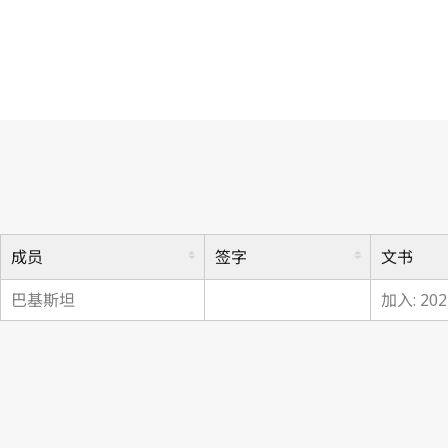
马德里议定书
成员
签字
文书
巴基斯坦
加入: 20