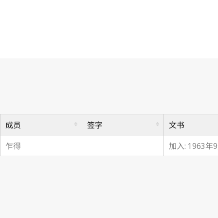
巴黎公约
成员
签字
文书
乍得
加入: 1963年