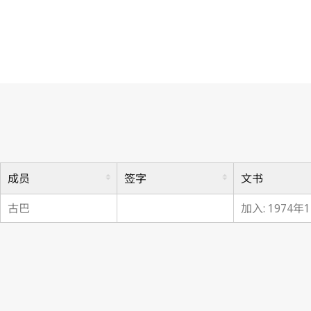
建立世界知识产权组织公约
成员
签字
文书
古巴
加入: 1974年