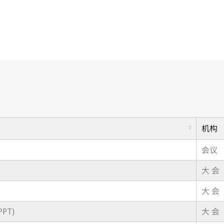
机构
会议
大 会
大 会
PT)
大 会