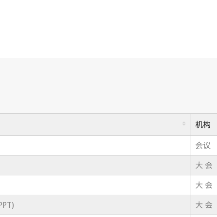
机构
会议
大 会
大 会
PT)
大 会