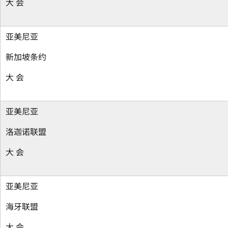
大 会
亚美尼亚
新加坡条约
大 会
亚美尼亚
洛迦诺联盟
大 会
亚美尼亚
海牙联盟
大 会