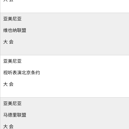
亚美尼亚
维也纳联盟
大 会
亚美尼亚
视听表演北京条约
大 会
亚美尼亚
马德里联盟
大 会