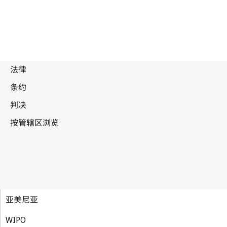
亚美尼亚
WIPO