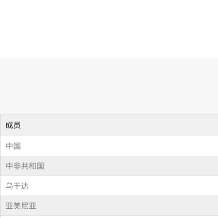
大 会 (视听表演北京条约)
成员
中国
中非共和国
乌干达
亚美尼亚