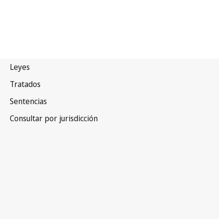
Zimbabwe