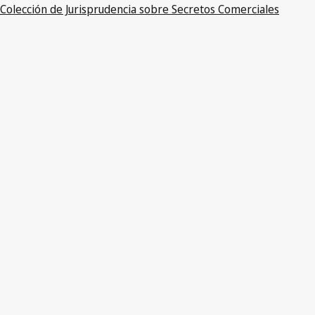
Colección de Jurisprudencia sobre Secretos Comerciales
PDF
Ley de Lucha contra la Competencia Desleal (enmendada el
22 de junio de 1998)
(DE059)
Ley de Protección de Secretos Comerciales
(DE204)