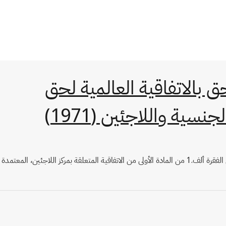
ق بالاتفاقية العالمية لحق
ة واللاجئين (1971)
(ترجمة): " لا يعني تصديق إسبانيا على هذا البروتوكول بأي حال من الأحوال القبول بتعريف اللاجئ الوارد في دستور المنظمة الدولية للاجئين الذي أُبقي عليه في الفقرة ألف.1 من المادة الأولى من ‎الاتفاقية المتعلقة بمركز اللاجئين‏، المعتمدة