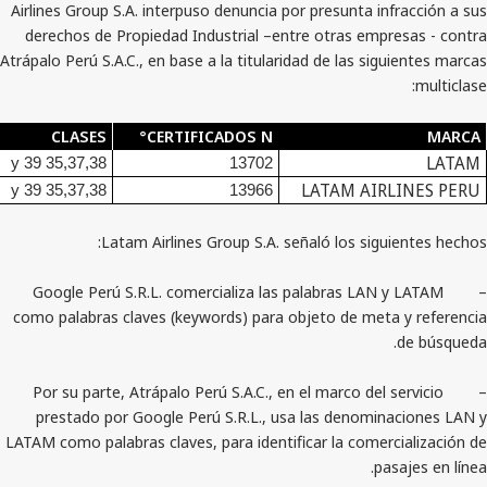
Airlines Group S.A. interpuso denuncia por presunta in
derechos de Propiedad Industrial –entre otras empr
Atrápalo Perú S.A.C., en base a la titularidad de las sig
CLASES
CERTIFICADOS N°
35,37,38 y 39
13702
LATAM AIR
35,37,38 y 39
13966
Latam Airlines Group S.A. señaló los sigu
– Google Perú S.R.L. comercializa las palabras LAN
como palabras claves (keywords) para objeto de meta
– Por su parte, Atrápalo Perú S.A.C., en el marco del 
prestado por Google Perú S.R.L., usa las denomin
LATAM como palabras claves, para identificar la comer
pa