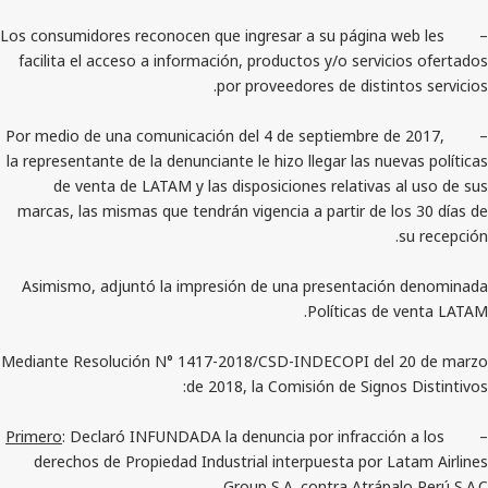
– Los consumidores reconocen que ingresar a su página 
facilita el acceso a información, productos y/o servi
por proveedores de distin
– Por medio de una comunicación del 4 de septiembre d
la representante de la denunciante le hizo llegar las nu
de venta de LATAM y las disposiciones relativas
marcas, las mismas que tendrán vigencia a partir de 
Asimismo, adjuntó la impresión de una presentaci
Políticas de
Mediante Resolución N° 1417-2018/CSD-INDECOPI del
de 2018, la Comisión de Signo
Primero
: Declaró INFUNDADA la denuncia por infracció
derechos de Propiedad Industrial interpuesta por L
Group S.A. contra Atrápa