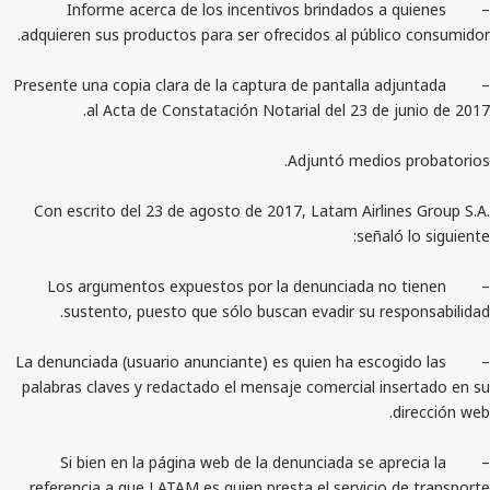
– Informe acerca de los incentivos brindados a
adquieren sus productos para ser ofrecidos al públi
– Presente una copia clara de la captura de pantalla a
al Acta de Constatación Notarial del 23 de 
Adjuntó medios
Con escrito del 23 de agosto de 2017, Latam Airlin
señal
– Los argumentos expuestos por la denunciada no
sustento, puesto que sólo buscan evadir su re
– La denunciada (usuario anunciante) es quien ha esco
palabras claves y redactado el mensaje comercial in
– Si bien en la página web de la denunciada se ap
referencia a que LATAM es quien presta el servicio