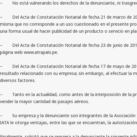
– No está vulnerando los derechos de la denunciante, ni trasgrediend
– Del Acta de Constatación Notarial de fecha 21 de marzo de 2017,
misma que no corresponde a un uso cuestionado en el presente proced
una forma usual de hacer publicidad de un producto o servicio en pla
– Del Acta de Constatación Notarial de fecha 23 de junio de 2017, e
página web www.atrapalo.pe.
– Del Acta de Constatación Notarial de fecha 17 de mayo de 2017,
resultado relacionado con su empresa; sin embargo, al efectuar la 
diversos factores.
– Tanto en la actualidad, como antes de la interposición de la pres
vender la mayor cantidad de pasajes aéreos.
– Su empresa y la denunciante son integrantes de la Asociación Inte
IATA le otorga ventajas, entre las que se encuentran, la autorizació
Finalmente, solicitó que se requiera a la denunciante la siguiente in