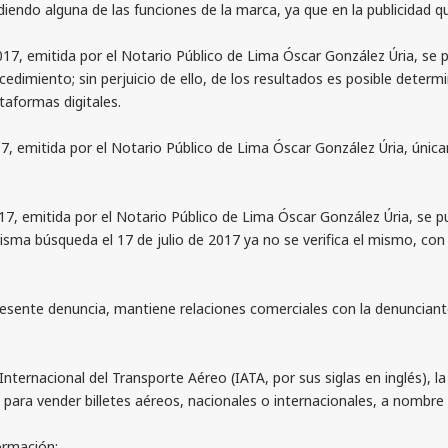
o alguna de las funciones de la marca, ya que en la publicidad que r
 emitida por el Notario Público de Lima Óscar González Úria, se pu
imiento; sin perjuicio de ello, de los resultados es posible determ
taformas digitales.
mitida por el Notario Público de Lima Óscar González Úria, únicament
 emitida por el Notario Público de Lima Óscar González Úria, se p
misma búsqueda el 17 de julio de 2017 ya no se verifica el mismo, c
ente denuncia, mantiene relaciones comerciales con la denunciante, 
rnacional del Transporte Aéreo (IATA, por sus siglas en inglés), la
n para vender billetes aéreos, nacionales o internacionales, a nombre
formación: