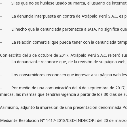
– Si es que no se hubiese usado su marca, el usuario de internet n
– La denuncia interpuesta en contra de Atrápalo Perú S.A.C. es por
– El hecho que la denunciada pertenezca a IATA, no significa qu
– La relación comercial que pueda tener con la denunciada tampo
Con escrito del 3 de octubre de 2017, Atrápalo Perú S.A.C. reiteró su
– La denunciante reconoce que, de la revisión de su página web, s
– Los consumidores reconocen que ingresar a su página web les faci
– Por medio de una comunicación del 4 de septiembre de 2017, la re
marcas, las mismas que tendrán vigencia a partir de los 30 días de
Asimismo, adjuntó la impresión de una presentación denominada Po
Mediante Resolución N° 1417-2018/CSD-INDECOPI del 20 de marzo de