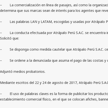
– La comercialización en línea de pasajes, así como la organización
determina que sus marcas sean de interés para los agentes que reve
– Las palabras LAN y LATAM, escogidas y usadas por Atrápalo Perú S
– La conducta efectuada por Atrápalo Perú S.A.C. se encuentra incur
Solicitó que:
– Se disponga como medida cautelar que Atrápalo Perú S.A.C. ces
– Se ordene a la denunciada que asuma el pago de las costas y c
Adjuntó medios probatorios.
Mediante escritos del 22 y 24 de agosto de 2017, Atrápalo Perú S.A.C
– El uso de palabras claves es la forma de publicitar los productos 
establecimiento comercial físico, en el que se colocan afiches, banne