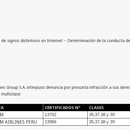
de signos distintivos en Internet – Determinación de la conducta denu
nes Group S.A. interpuso denuncia por presunta infracción a sus dere
 multiclase:
CA
CERTIFICADOS N°
CLASES
AM
13702
35,37,38 y 39
M AIRLINES PERU
13966
35,37,38 y 39