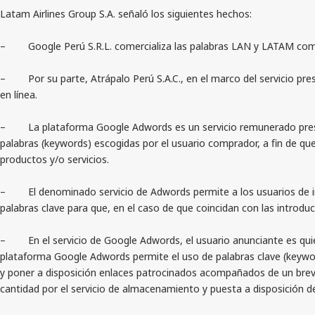
Latam Airlines Group S.A. señaló los siguientes hechos:
– Google Perú S.R.L. comercializa las palabras LAN y LATAM como 
– Por su parte, Atrápalo Perú S.A.C., en el marco del servicio pre
en línea.
– La plataforma Google Adwords es un servicio remunerado prestado 
palabras (keywords) escogidas por el usuario comprador, a fin de que
productos y/o servicios.
– El denominado servicio de Adwords permite a los usuarios de inte
palabras clave para que, en el caso de que coincidan con las introdu
– En el servicio de Google Adwords, el usuario anunciante es quien 
plataforma Google Adwords permite el uso de palabras clave (keywo
y poner a disposición enlaces patrocinados acompañados de un breve
cantidad por el servicio de almacenamiento y puesta a disposición d