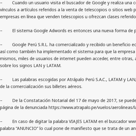
– Cuando un usuario visita el buscador de Google y realiza una con
vínculos a artículos referidos a la venta de telescopios o sitios we
empresas en línea que venden telescopios u ofrezcan clases referido
– El sistema Google Adwords es entonces una nueva forma de public
– Google Perú S.R.L. ha comercializado y recibido un beneficio eco
así como también ha implementado el sistema para que la empresa Atrá
mismos, miles de usuarios de internet pueden acceder, entre otras, 
sobre los signos LAN y LATAM.
– Las palabras escogidas por Atrápalo Perú S.A.C., LATAM y LAN, co
de la comercialización sus billetes aéreos.
– De la Constatación Notarial del 17 de mayo de 2017, se puede apr
página de la denunciada https://www.atrapalo.pe/vuelos/aeroline
– En caso de digitar la palabra VIAJES LATAM en el buscador www.go
palabra “ANUNCIO” lo cual pone de manifiesto que se trata de un an