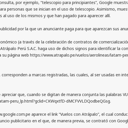
sulta, por ejemplo, “telescopio para principiantes”, Google muestra
b para personas que se inician en el uso de telescopio. Asimismo, mu
s al uso de los mismos y que han pagado para aparecer allí.
idad por la que un anunciante paga para que aparezcan sus anuncio
nómico (a través de la celebración de contratos de comercialización
palo Perú S.A.C. haga uso de dichos signos para identificar la comer
a su página web https://www.atrapalo.pe/vuelos/aerolineas/latam-per
rresponden a marcas registradas, las cuales, al ser usadas en inte
eciar que, cuando se digitan de manera conjunta las palabras VUELO
as/latam-peru_lp.html?gclid=CKWqxtfD-dMCFVVLDQodbeQGsg.
ogle.com.pe aparece el link “Vuelos con Atrápalo”, el cual conduce 
uncio publicitario en el que, de manera previa, se contrató con Go