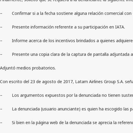
– Confirmar si a la fecha sostiene alguna relación comercial con 
– Presente información referente a su participación en IATA.
– Informe acerca de los incentivos brindados a quienes adquieren 
– Presente una copia clara de la captura de pantalla adjuntada al 
Adjuntó medios probatorios.
Con escrito del 23 de agosto de 2017, Latam Airlines Group S.A. seña
– Los argumentos expuestos por la denunciada no tienen sustento
– La denunciada (usuario anunciante) es quien ha escogido las pal
– Si bien en la página web de la denunciada se aprecia la referenci