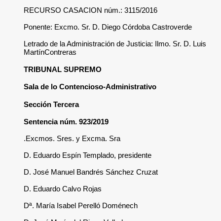
RECURSO CASACIO
Ponente: Excmo. Sr
Letrado de la Admini
MartínContreras
TRIBUNAL SUPR
Sala de lo Conten
Sección Tercera
Sentencia núm. 92
Excmos. Sres. y E
D. Eduardo Espín T
D. José Manuel Ba
D. Eduardo Calvo R
Dª. María Isabel P