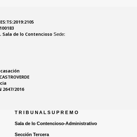
STS 2105/2019
ES:TS:2019:2105
Roj:
- ECLI:
28079130032019100183
Id Cendoj:
Tribunal Supremo. Sala de lo Contencioso
Órgano:
Madrid
3
Sección:
27/06/2019
Fecha:
3115/2016
Nº de Recurso:
923/2019
Nº de Resolución:
Recurso de casación
Procedimiento:
DIEGO CORDOBA CASTROVERDE
Ponente:
Sentencia
Tipo de Resolución:
SAN 2647/2016,
Resoluciones del caso:
STS 2105/2019
T R I B U N A L S 
Sala de lo Conten
Sección Tercera