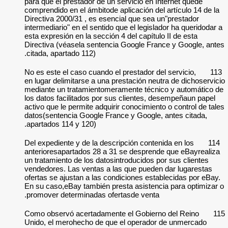
para que el prestado
comprendido en el ám
Directiva 2000/31 ,
intermediario" en el
esta expresión en la
Directiva (véasela 
citada, apartado 112
No es este el caso c
en lugar delimitarse
mediante un tratam
los datos facilitad
activo que le permit
datos(sentencia Goo
apartados 114 y 120
Del expediente y de
anterioresapartado
un tratamiento de lo
vendedores. Las ven
ofertas se ajustan 
En su caso,eBay tam
promover determina
Como observó acert
Unido, el merohech