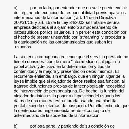
a)
por un lado
del régimende exenc
intermediarios de la
200/31/CE y art. 16 
empresa dedicada a
datossubidos por lo
el hecho de prestar
la catalogación de 
usuarios.
La sentencia impugn
tienela consideració
papel activo ydecisi
contenidos y la mej
recurrente entiende
leyse impide que el 
tratarse defuncione
de intervención de 
alojador de datos es
datos de una manera
yestableciendo sist
la sentenciarestrin
intermediario de la
b)
por otra pa