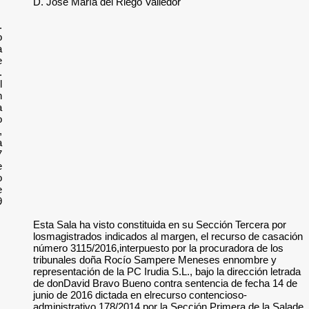
D. José María del R
D.
Diego
Córdoba
Castroverde
D.
Ángel
Ramón
Arozamena
Laso
EnMadrid,
a
27
de
junio
de
2019.
Esta Sala ha visto 
losmagistrados indi
número 3115/2016,in
tribunales doña R
representación de la
de donDavid Bravo 
junio de 2016 dicta
administrativo 178/