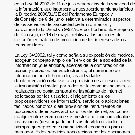
en la Ley 34/2002 de
la información, que
la Directiva 2000/3
delConsejo, de 8 de
de los servicios de 
parcialmente la Dir
del Consejo, de 19 
cesación enmateria 
consumidores.
La Ley 34/2002, tal
acogeun concepto am
información",que en
bienes y servicios p
información por dic
deintermediación rel
la transmisión deda
realización de copia
solicitadas por los 
propiosservidores d
facilitados por otro
búsqueda o de enlac
cualquier otro servi
los usuarios (descar
siempre quereprese
prestador. Estos se