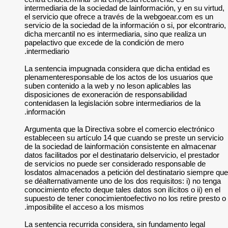
intermediaria de la 
el servicio que ofr
servicio de la socied
dicha mercantil no e
papelactivo que exc
intermediario.
La sentencia impug
plenamenteresponsa
suben contenido a l
disposiciones de ex
contenidasen la legi
información.
Argumenta que la Di
estableceen su artí
de la sociedad de l
datos facilitados por
de servicios no pu
losdatos almacenado
se déalternativament
conocimiento efecto 
supuesto de tener co
imposibilite el acc
La sentencia recurr