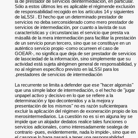
la de prestador de s
Sólo a estos últimos
de responsabilidad r
de laLSSI . El hech
servicios no deba 
servicios de interme
características y ci
másallá de la mera i
de un servicio porun
auténtico servicio 
GOEAR-, no signific
de lasociedad de la
actividad está sujet
no al régimen especí
prestadores de serv
La recurrente se li
que una simple labor
unpapel activo y dec
determinación y tip
presentación de los
excluir la aplicació
merosintermediarios
impide que un alojad
servicios adicional
contrario -pues, ev
el casoque lo haga 