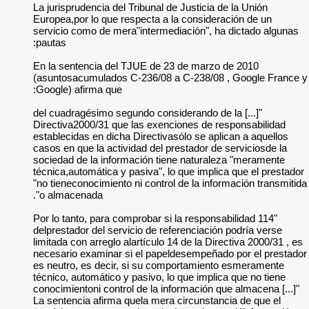
La jurisprudencia de
Europea,por lo que 
servicio como de me
pautas:
En la sentencia de
(asuntosacumulados
Google) afirma que:
"[...] del cuadragési
Directiva2000/31 qu
establecidas en dich
casos en que la acti
sociedad de la info
técnica,automática y
"no tieneconocimient
o almacenada".
"114 Por lo tanto, par
delprestador del ser
limitada con arreglo
necesario examinar
es neutro, es deci
técnico, automático 
conocimientoni contr
La sentencia afirma