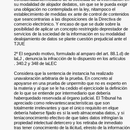
su modalidad de alo
una obligación no c
establecimiento de 
que seancontrarias a
comercio electrónic
posibilidad de aplic
servicios de la soc
dealojamiento de dat
TJUE
2º El segundo motiv
laLJ , denuncia la i
340.2 y 348 de laLE
Considera que la se
unavaloración arbitr
apoyarse en una pr
la materia y al que s
de lo que se entien
haberquedado reserv
apreciado como rel
totalmente irrelevan
debería haberse fij
teníaconocimiento ef
propiedad intelectua
tras tener conocimien