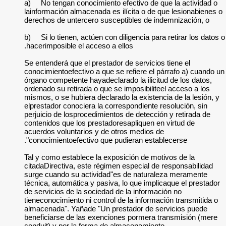
a)
No tengan cono
lainformación almac
derechos de unterce
b)
Si lo tienen, a
hacerimposible el a
Se entenderá que el 
conocimientoefectiv
órgano competente h
ordenado su retirada
mismos, o se hubiera
elprestador conocier
perjuicio de losproc
contenidos que los 
acuerdos voluntario
conocimientoefecti
Tal y como establec
citadaDirectiva, es
surge cuando su ac
técnica, automática 
de servicios de la s
tieneconocimiento ni
almacenada". Yañad
beneficiarse de las
conduit) y por la f