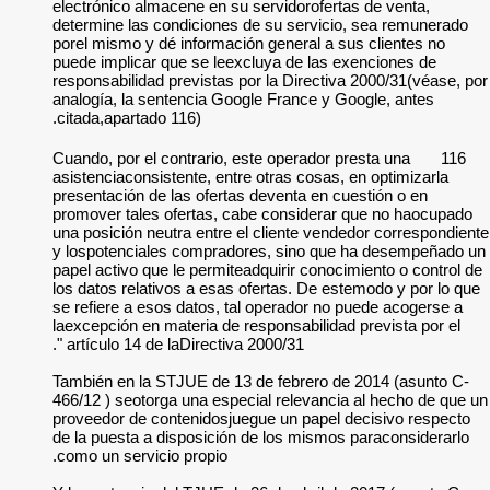
electrónico almacen
determine las condi
porel mismo y dé in
puede implicar que 
responsabilidad pre
analogía, la senten
citada,apartado 116)
Cuando, por el cont
asistenciaconsistent
presentación de las
promover tales ofe
una posición neutra
y lospotenciales c
papel activo que le 
los datos relativos
se refiere a esos d
laexcepción en mate
artículo 14 de laDi
También en la STJU
466/12 ) seotorga u
proveedor de conten
de la puesta a disp
como un servicio pr