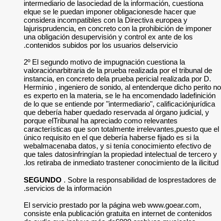
intermediario de las
elque se le puedan
considera incompati
lajurisprudencia, en
una obligación desup
contenidos subidos 
2º El segundo motiv
valoraciónarbitraria 
instancia, en concre
Herminio , ingeniero
es experto en la ma
de lo que se entiende
que debería haber q
porque elTribunal h
características que 
único requisito en e
webalmacenaba datos
que tales datosinfri
los retiraba de inme
SEGUNDO
. Sobre
servicios de la info
El servicio prestad
consiste enla public