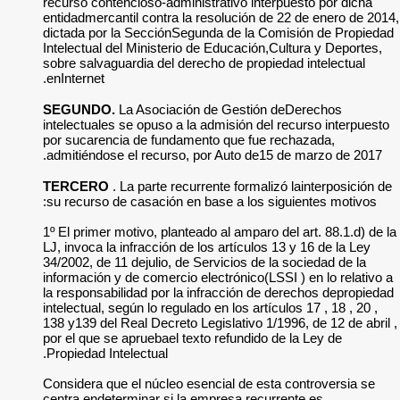
recurso contencioso
entidadmercantil co
dictada por la Sec
Intelectual del Mini
sobre salvaguardia 
enInternet.
SEGUNDO.
La Aso
intelectuales se opu
por sucarencia de 
admitiéndose el re
TERCERO
. La par
su recurso de casac
1º El primer motivo,
LJ, invoca la infrac
34/2002, de 11 dejul
información y de com
la responsabilidad 
intelectual, según lo
138 y139 del Real De
por el que se aprueb
Propiedad Intelectua
Considera que el nú
centra endeterminar