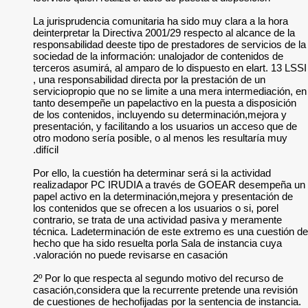
La jurisprudencia c
deinterpretar la Dir
responsabilidad dee
sociedad de la info
terceros asumirá, a
, una responsabilida
serviciopropio que 
tanto desempeñe un 
de los contenidos, 
presentación, y fac
otro modono sería p
difícil.
Por ello, la cuestión
realizadapor PC I
papel activo en la 
los contenidos que s
contrario, se trata
técnica. Ladetermin
hecho que ha sido r
valoración no pued
2º Por lo que respe
casación,considera 
de cuestiones de hec