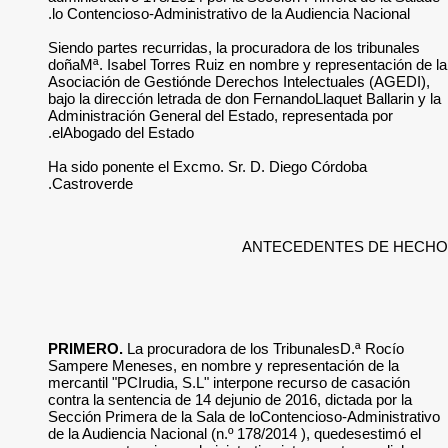
lo Contencioso-Admi
Siendo partes recurr
doñaMª. Isabel Torr
Asociación de Gest
bajo la dirección le
Administración Gene
elAbogado del Esta
Ha sido ponente el
Castroverde.
PRIMERO.
La procu
Sampere Meneses, e
mercantil "PCIrudia
contra la sentencia 
Sección Primera de 
de la Audiencia Nac