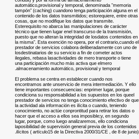
automático,provisi
tampón" (caching) c
contenido de los dat
cosas, que no modif
Esterequisito no ab
técnico que tienen l
puesto que no altera
la misma". Esta exe
prestador de servic
losdestinatarios de 
ilegales, rebasa las
una participación 
almacenamiento aut
El problema se cen
encontramos ante un
tiene importantes c
condiciona su respo
prestador de servic
la actividad ala inf
conocimiento, no act
hacer que el acceso
lugar, porque, como
laposibilidad de sup
ilícitos ( artículo15