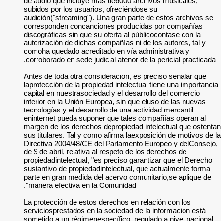
de audio que inclu
subidos por los usu
audición("streaming
corresponden conc
discográficas sin qu
autorización de dich
comoha quedado acr
corroborado en sede 
Antes de toda otra 
laprotección de la p
capital en nuestraso
interior en la Unión
tecnologías y el des
eninternet pueda su
margen de los derec
sus titulares. Tal y
Directiva 2004/48/
de 9 de abril, relat
propiedadintelectual
sustantivo de propi
parte en gran medid
manera efectiva en
La protección de es
serviciosprestados 
sometido a un régim