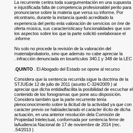
La recurrente cent
e injustificada falt
pronunciarse sobre 
elcontrario, durante
experiencia del peri
oferta música, sus 
los aspectos sobre l
informe.
No solo no procede l
materialprobatorio,
infracción denuncia
QUINTO
. El Aboga
Considera que la sen
STJUEde 12 de julio
apreciar que dicha e
contenido de los fo
Considera también q
plenoconocimiento so
carácter previo se h
actuación, en una a
Propiedad Intelectu
laAudiencia Naciona
54/2013 ).