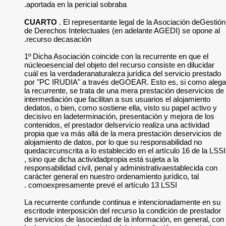
aportada en la peric
CUARTO
. El repr
de Derechos Intelec
recurso decasación
1º Dicha Asociación
núcleoesencial del o
cuál es la verdadera
por "PC IRUDIA" a 
la recurrente, se tr
intermediación que f
dedatos, o bien, com
decisivo en ladeter
contenidos, el prest
propia que va más a
alojamiento de dato
quedacircunscrita a 
, sino que dicha act
responsabilidad civi
carácter general en 
comoexpresamente p
La recurrente confu
escritode interposic
de servicios de laso