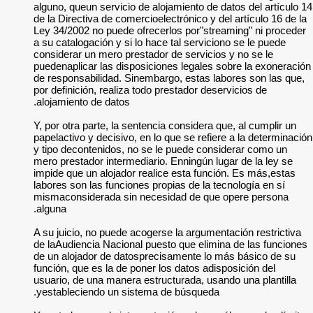
alguno, queun servic
de la Directiva de c
Ley 34/2002 no pued
a su catalogación y 
considerar un mero 
puedenaplicar las d
de responsabilidad.
por definición, real
alojamiento de dato
Y, por otra parte, l
papelactivo y decisi
y tipo decontenidos
mero prestador inte
impide que un aloja
labores son las func
mismaconsiderada s
alguna.
A su juicio, no pued
de laAudiencia Naci
de un alojador de d
función, que es la d
usuario, de una man
yestableciendo un 