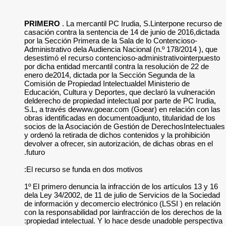
PRIMERO
. La merc
casación contra la 
por la Sección Prim
Administrativo dela 
desestimó el recurs
por dicha entidad me
enero de2014, dicta
Comisión de Propied
Educación, Cultura 
delderecho de propie
S.L, a través dewww
obras identificadas 
socios de la Asocia
y ordenó la retirada
devolver a ofrecer, 
futuro.
El recurso se funda
1º El primero denunc
dela Ley 34/2002, de
de información y de
con la responsabilid
propiedad intelectu