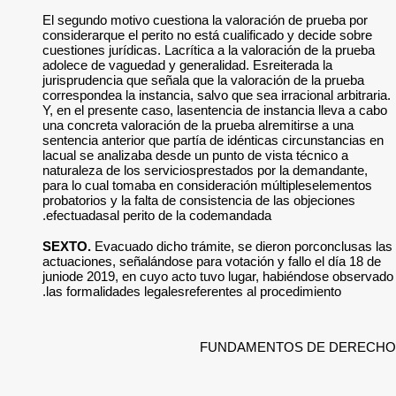
El segundo motivo c
considerarque el per
cuestiones jurídicas
adolece de vaguedad
jurisprudencia que s
correspondea la inst
Y, en el presente ca
una concreta valora
sentencia anterior q
lacual se analizaba
naturaleza de los s
para lo cual tomaba
probatorios y la fal
efectuadasal perit
SEXTO.
Evacuado d
actuaciones, señalán
juniode 2019, en cu
las formalidades le