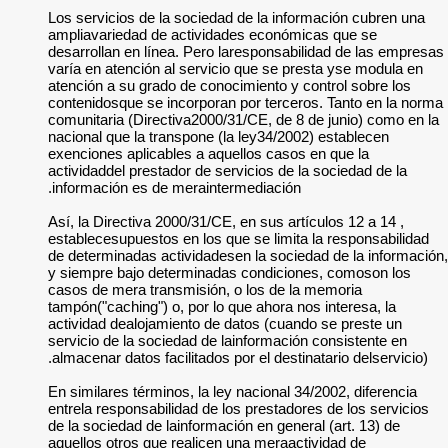
Los servicios de la
ampliavariedad de 
desarrollan en líne
varía en atención a
atención a su grado
contenidosque se in
comunitaria (Direct
nacional que la tra
exenciones aplicabl
actividaddel prestad
información es de 
Así, la Directiva 20
establecesupuestos 
de determinadas act
y siempre bajo det
casos de mera trans
tampón("caching") o,
actividad dealojami
servicio de la soci
almacenar datos faci
En similares término
entrela responsabili
de la sociedad de la
aquellos otros que 