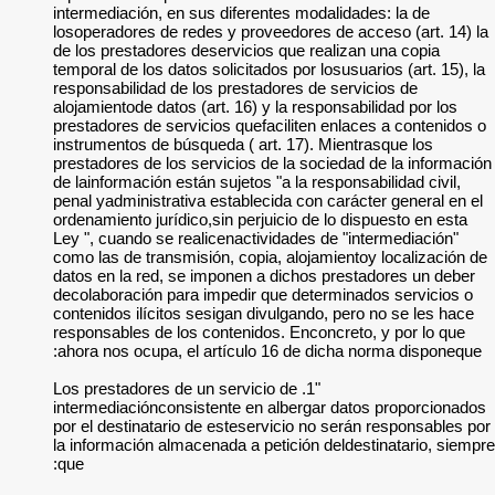
intermediación, en 
losoperadores de re
de los prestadores 
temporal de los dato
responsabilidad de 
alojamientode datos 
prestadores de serv
instrumentos de bús
prestadores de los 
de lainformación est
penal yadministrativ
ordenamiento jurídic
Ley ", cuando se re
como las de transmi
datos en la red, se
decolaboración para
contenidos ilícitos 
responsables de los
ahora nos ocupa, el
"1. Los prestadores d
intermediaciónconsi
por el destinatario 
la información alma
que: