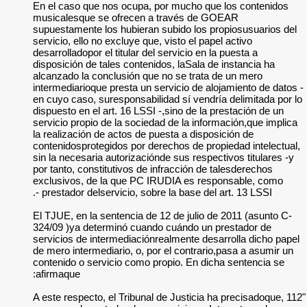
En el caso que nos
musicalesque se o
supuestamente los h
servicio, ello no exc
desarrolladopor el ti
disposición de tales
alcanzado la conclu
intermediarioque pre
en cuyo caso, sures
dispuesto en el art.
servicio propio de l
la realización de ac
contenidosprotegido
sin la necesaria aut
por tanto, constitut
exclusivos, de la 
prestador delservic
El TJUE, en la sent
324/09 )ya determi
servicios de interm
de mero intermediari
contenido o servici
afirmaque:
"112 A este respecto, 