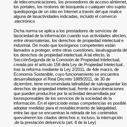
de telecomunicacion
los portales, los mo
quedisponga de un si
alguna de lasactivid
electrónico.
Dicha norma se apli
lasociedad de la in
entre otrasmaterias,
industrial. De mod
llamados a proteger
los derechos de propi
SecciónSegunda de l
creada por el artícu
tras la reforma med
Economía Sostenibl
desarrolladopor el 
diciembre, tiene en
derechos de propieda
que pueden producir
losresponsables de 
información. En el 
adoptar medidas para
entre las que se enc
quevulneren los cita
de la prestación dels