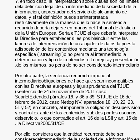
Y, en todo caso, la 
dela definición lega
información, unpres
datos, y si tal defin
restrictivamente de
recurrida,debería d
de la Unión Europea
la Directiva para est
labores de intermed
adisposición de los
específica ("streami
determinación y tip
de los mismos, so 
Por otra parte, la s
intermediarioobliga
con las Directivas 
(sentencia de 24 d
ScarletExtended pá
febrero de 2012, ca
51 y 52) en concreto
y control ex ante de
delservicio, lo que c
la Directiva2000/31
Por ello, considera 
consideradaintermed