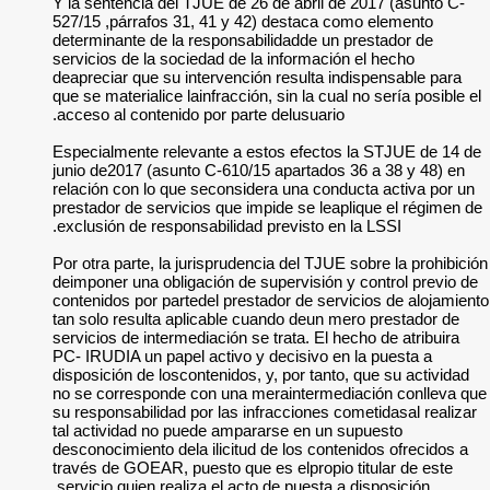
Y la sentencia del 
527/15 ,párrafos 31
determinante de la 
servicios de la soci
deapreciar que su i
que se materialice la
acceso al contenido
Especialmente rele
junio de2017 (asunt
relación con lo que
prestador de servic
exclusión de respon
Por otra parte, la j
deimponer una oblig
contenidos por part
tan solo resulta ap
servicios de interme
PC- IRUDIA un papel
disposición de losco
no se corresponde 
su responsabilidad p
tal actividad no pu
desconocimiento dela
través de GOEAR, pu
servicio quien reali