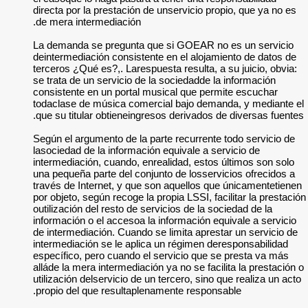
directa por la prest
de mera intermedia
La demanda se preg
deintermediación co
terceros ¿Qué es?,. 
se trata de un servi
consistente en un p
todaclase de músic
que su titular obti
Según el argumento 
lasociedad de la inf
intermediación, cua
una pequeña parte d
través de Internet,
por objeto, según re
outilización del res
información o el acc
de intermediación. 
intermediación se l
específico, pero cu
alláde la mera inter
utilización delservic
propio del que res