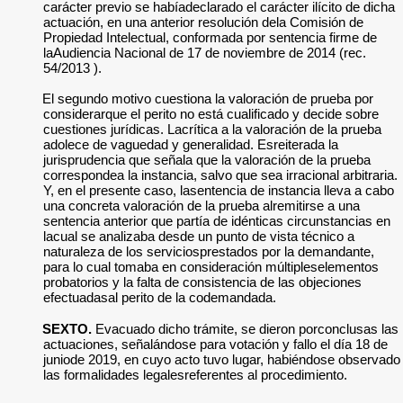
carácter previo se habíadeclarado el carácter ilícito de dicha
actuación, en una anterior resolución dela Comisión de
Propiedad Intelectual, conformada por sentencia firme de
laAudiencia Nacional de 17 de noviembre de 2014 (rec.
54/2013 ).
El segundo motivo cuestiona la valoración de prueba por
considerarque el perito no está cualificado y decide sobre
cuestiones jurídicas. Lacrítica a la valoración de la prueba
adolece de vaguedad y generalidad. Esreiterada la
jurisprudencia que señala que la valoración de la prueba
correspondea la instancia, salvo que sea irracional arbitraria.
Y, en el presente caso, lasentencia de instancia lleva a cabo
una concreta valoración de la prueba alremitirse a una
sentencia anterior que partía de idénticas circunstancias en
lacual se analizaba desde un punto de vista técnico a
naturaleza de los serviciosprestados por la demandante,
para lo cual tomaba en consideración múltipleselementos
probatorios y la falta de consistencia de las objeciones
efectuadasal perito de la codemandada.
SEXTO.
Evacuado dicho trámite, se dieron porconclusas las
actuaciones, señalándose para votación y fallo el día 18 de
juniode 2019, en cuyo acto tuvo lugar, habiéndose observado
las formalidades legalesreferentes al procedimiento.