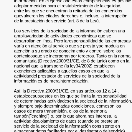
información. En el ejerciciode estas competencias es posible
adoptar medidas para el restablecimiento de lalegalidad,
entre las que se encuentran la retirada de los contenidos
quevulneren los citados derechos e, incluso, la interrupción
de la prestación delservicio (art. 8 de la Ley).
Los servicios de la sociedad de la información cubren una
ampliavariedad de actividades económicas que se
desarrollan en línea. Pero laresponsabilidad de las empresas
varía en atención al servicio que se presta yse modula en
atención a su grado de conocimiento y control sobre los
contenidosque se incorporan por terceros. Tanto en la norma
comunitaria (Directiva2000/31/CE, de 8 de junio) como en la
nacional que la transpone (la ley34/2002) establecen
exenciones aplicables a aquellos casos en que la
actividaddel prestador de servicios de la sociedad de la
información es de meraintermediación.
Así, la Directiva 2000/31/CE, en sus artículos 12 a 14 ,
establecesupuestos en los que se limita la responsabilidad
de determinadas actividadesen la sociedad de la información,
y siempre bajo determinadas condiciones, comoson los
casos de mera transmisión, o los de la memoria
tampón("caching") o, por lo que ahora nos interesa, la
actividad dealojamiento de datos (cuando se preste un
servicio de la sociedad de lainformación consistente en
almacenar datos facilitados por el destinatario delservicio).