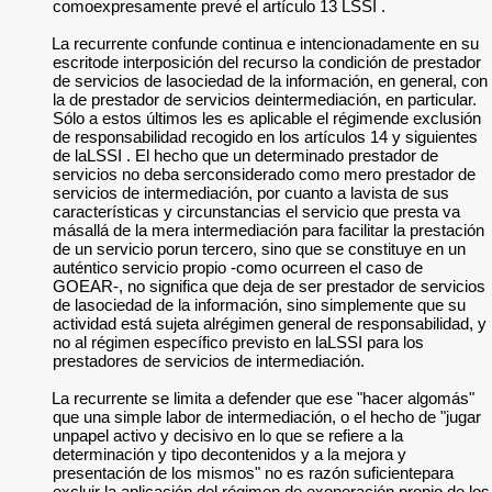
comoexpresamente prevé el artículo 13 LSSI .
La recurrente confunde continua e intencionadamente en su
escritode interposición del recurso la condición de prestador
de servicios de lasociedad de la información, en general, con
la de prestador de servicios deintermediación, en particular.
Sólo a estos últimos les es aplicable el régimende exclusión
de responsabilidad recogido en los artículos 14 y siguientes
de laLSSI . El hecho que un determinado prestador de
servicios no deba serconsiderado como mero prestador de
servicios de intermediación, por cuanto a lavista de sus
características y circunstancias el servicio que presta va
másallá de la mera intermediación para facilitar la prestación
de un servicio porun tercero, sino que se constituye en un
auténtico servicio propio -como ocurreen el caso de
GOEAR-, no significa que deja de ser prestador de servicios
de lasociedad de la información, sino simplemente que su
actividad está sujeta alrégimen general de responsabilidad, y
no al régimen específico previsto en laLSSI para los
prestadores de servicios de intermediación.
La recurrente se limita a defender que ese "hacer algomás"
que una simple labor de intermediación, o el hecho de "jugar
unpapel activo y decisivo en lo que se refiere a la
determinación y tipo decontenidos y a la mejora y
presentación de los mismos" no es razón suficientepara
excluir la aplicación del régimen de exoneración propio de los