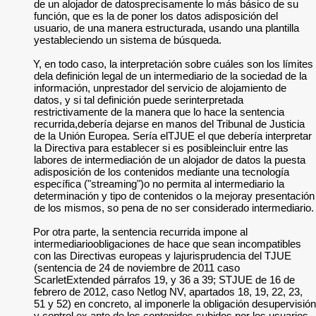
de un alojador de datosprecisamente lo más básico de su
función, que es la de poner los datos adisposición del
usuario, de una manera estructurada, usando una plantilla
yestableciendo un sistema de búsqueda.
Y, en todo caso, la interpretación sobre cuáles son los límites
dela definición legal de un intermediario de la sociedad de la
información, unprestador del servicio de alojamiento de
datos, y si tal definición puede serinterpretada
restrictivamente de la manera que lo hace la sentencia
recurrida,debería dejarse en manos del Tribunal de Justicia
de la Unión Europea. Sería elTJUE el que debería interpretar
la Directiva para establecer si es posibleincluir entre las
labores de intermediación de un alojador de datos la puesta
adisposición de los contenidos mediante una tecnología
específica ("streaming")o no permita al intermediario la
determinación y tipo de contenidos o la mejoray presentación
de los mismos, so pena de no ser considerado intermediario.
Por otra parte, la sentencia recurrida impone al
intermediarioobligaciones de hace que sean incompatibles
con las Directivas europeas y lajurisprudencia del TJUE
(sentencia de 24 de noviembre de 2011 caso
ScarletExtended párrafos 19, y 36 a 39; STJUE de 16 de
febrero de 2012, caso Netlog NV, apartados 18, 19, 22, 23,
51 y 52) en concreto, al imponerle la obligación desupervisión
y control ex ante de los contenidos subidos por los usuarios