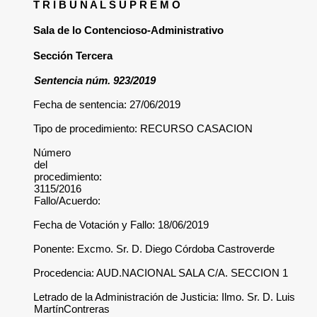
T R I B U N A L S U P R E M O
Sala de lo Contencioso-Administrativo
Sección Tercera
Sentencia núm. 923/2019
Fecha de sentencia: 27/06/2019
Tipo de procedimiento: RECURSO CASACION
Número
del
procedimiento:
3115/2016
Fallo/Acuerdo:
Fecha de Votación y Fallo: 18/06/2019
Ponente: Excmo. Sr. D. Diego Córdoba Castroverde
Procedencia: AUD.NACIONAL SALA C/A. SECCION 1
Letrado de la Administración de Justicia: Ilmo. Sr. D. Luis
MartínContreras