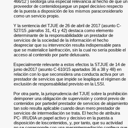
466/12 ) seotorga una especial relevancia al hecho de que un
proveedor de contenidosjuegue un papel decisivo respecto
de la puesta a disposición de los mismos paraconsiderarlo
como un servicio propio.
Y la sentencia del TJUE de 26 de abril de 2017 (asunto C-
527/15 ,párrafos 31, 41 y 42) destaca como elemento
determinante de la responsabilidadde un prestador de
servicios de la sociedad de la información el hecho
deapreciar que su intervención resulta indispensable para
que se materialice lainfracción, sin la cual no sería posible el
acceso al contenido por parte delusuario.
Especialmente relevante a estos efectos la STJUE de 14 de
junio de2017 (asunto C-610/15 apartados 36 a 38 y 48) en
relación con lo que seconsidera una conducta activa por un
prestador de servicios que impide se leaplique el régimen de
exclusión de responsabilidad previsto en la LSSI.
Por otra parte, la jurisprudencia del TJUE sobre la prohibición
deimponer una obligación de supervisión y control previo de
contenidos por partedel prestador de servicios de alojamiento
tan solo resulta aplicable cuando deun mero prestador de
servicios de intermediación se trata. El hecho de atribuira
PC- IRUDIA un papel activo y decisivo en la puesta a
disposición de loscontenidos, y, por tanto, que su actividad
no se corresponde con una meraintermediación conlleva que