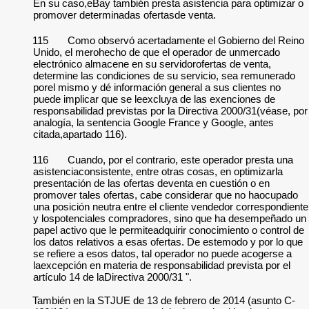
En su caso,eBay también presta asistencia para optimizar o
promover determinadas ofertasde venta.
115
Como observó acertadamente el Gobierno del Reino
Unido, el merohecho de que el operador de unmercado
electrónico almacene en su servidorofertas de venta,
determine las condiciones de su servicio, sea remunerado
porel mismo y dé información general a sus clientes no
puede implicar que se leexcluya de las exenciones de
responsabilidad previstas por la Directiva 2000/31(véase, por
analogía, la sentencia Google France y Google, antes
citada,apartado 116).
116
Cuando, por el contrario, este operador presta una
asistenciaconsistente, entre otras cosas, en optimizarla
presentación de las ofertas deventa en cuestión o en
promover tales ofertas, cabe considerar que no haocupado
una posición neutra entre el cliente vendedor correspondiente
y lospotenciales compradores, sino que ha desempeñado un
papel activo que le permiteadquirir conocimiento o control de
los datos relativos a esas ofertas. De estemodo y por lo que
se refiere a esos datos, tal operador no puede acogerse a
laexcepción en materia de responsabilidad prevista por el
artículo 14 de laDirectiva 2000/31 ".
También en la STJUE de 13 de febrero de 2014 (asunto C-