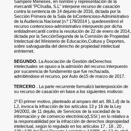
Sampere Meneses, en nombre y representación de la
mercantil "PCIrudia, S.L" interpone recurso de casación
contra la sentencia de 14 dejunio de 2016, dictada por la
Sección Primera de la Sala de loContencioso-Administrativo
de la Audiencia Nacional (n.º 178/2014 ), quedesestimó el
recurso contencioso-administrativo interpuesto por dicha
entidadmercantil contra la resolución de 22 de enero de 2014,
dictada por la SecciónSegunda de la Comisión de Propiedad
Intelectual del Ministerio de Educación,Cultura y Deportes,
sobre salvaguardia del derecho de propiedad intelectual
enInternet.
SEGUNDO.
La Asociación de Gestión deDerechos
intelectuales se opuso a la admisión del recurso interpuesto
por sucarencia de fundamento que fue rechazada,
admitiéndose el recurso, por Auto de15 de marzo de 2017.
TERCERO
. La parte recurrente formalizó lainterposición de
su recurso de casación en base a los siguientes motivos:
1º El primer motivo, planteado al amparo del art. 88.1.d) de la
LJ, invoca la infracción de los artículos 13 y 16 de la Ley
34/2002, de 11 dejulio, de Servicios de la sociedad de la
información y de comercio electrónico(LSSI ) en lo relativo a
la responsabilidad por la infracción de derechos depropiedad
intelectual, según lo regulado en los artículos 17 , 18 , 20 ,