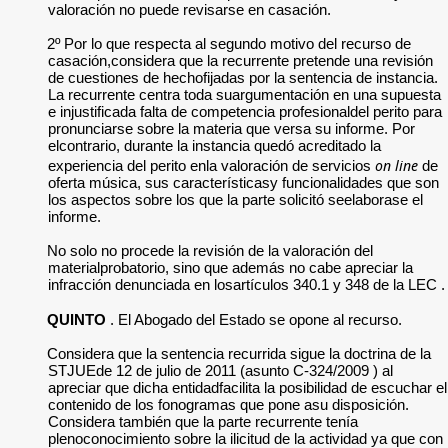
valoración no puede revisarse en casación.
2º Por lo que respecta al segundo motivo del recurso de
casación,considera que la recurrente pretende una revisión
de cuestiones de hechofijadas por la sentencia de instancia.
La recurrente centra toda suargumentación en una supuesta
e injustificada falta de competencia profesionaldel perito para
pronunciarse sobre la materia que versa su informe. Por
elcontrario, durante la instancia quedó acreditado la
on line
experiencia del perito enla valoración de servicios
de
oferta música, sus característicasy funcionalidades que son
los aspectos sobre los que la parte solicitó seelaborase el
informe.
No solo no procede la revisión de la valoración del
materialprobatorio, sino que además no cabe apreciar la
infracción denunciada en losartículos 340.1 y 348 de la LEC .
QUINTO
. El Abogado del Estado se opone al recurso.
Considera que la sentencia recurrida sigue la doctrina de la
STJUEde 12 de julio de 2011 (asunto C-324/2009 ) al
apreciar que dicha entidadfacilita la posibilidad de escuchar el
contenido de los fonogramas que pone asu disposición.
Considera también que la parte recurrente tenía
plenoconocimiento sobre la ilicitud de la actividad ya que con