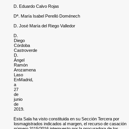
D. Eduardo Calvo Rojas
Dª. María Isabel Perelló Doménech
D. José María del Riego Valledor
D.
Diego
Córdoba
Castroverde
D.
Ángel
Ramón
Arozamena
Laso
EnMadrid,
a
27
de
junio
de
2019.
Esta Sala ha visto constituida en su Sección Tercera por
losmagistrados indicados al margen, el recurso de casación
número 3115/2016,interpuesto por la procuradora de los