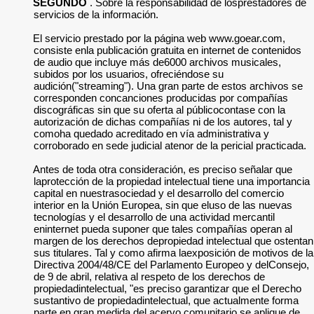
SEGUNDO
. Sobre la responsabilidad de losprestadores de
servicios de la información.
El servicio prestado por la página web www.goear.com,
consiste enla publicación gratuita en internet de contenidos
de audio que incluye más de6000 archivos musicales,
subidos por los usuarios, ofreciéndose su
audición("streaming"). Una gran parte de estos archivos se
corresponden concanciones producidas por compañías
discográficas sin que su oferta al públicocontase con la
autorización de dichas compañías ni de los autores, tal y
comoha quedado acreditado en vía administrativa y
corroborado en sede judicial atenor de la pericial practicada.
Antes de toda otra consideración, es preciso señalar que
laprotección de la propiedad intelectual tiene una importancia
capital en nuestrasociedad y el desarrollo del comercio
interior en la Unión Europea, sin que eluso de las nuevas
tecnologías y el desarrollo de una actividad mercantil
eninternet pueda suponer que tales compañías operan al
margen de los derechos depropiedad intelectual que ostentan
sus titulares. Tal y como afirma laexposición de motivos de la
Directiva 2004/48/CE del Parlamento Europeo y delConsejo,
de 9 de abril, relativa al respeto de los derechos de
propiedadintelectual, "es preciso garantizar que el Derecho
sustantivo de propiedadintelectual, que actualmente forma
parte en gran medida del acervo comunitario,se aplique de