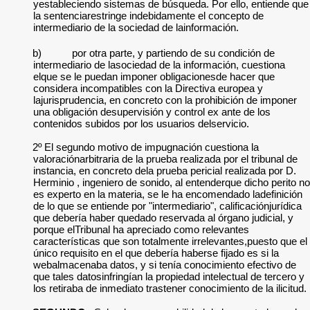
yestableciendo sistemas de búsqueda. Por ello, entiende que
la sentenciarestringe indebidamente el concepto de
intermediario de la sociedad de lainformación.
b)
por otra parte, y partiendo de su condición de
intermediario de lasociedad de la información, cuestiona
elque se le puedan imponer obligacionesde hacer que
considera incompatibles con la Directiva europea y
lajurisprudencia, en concreto con la prohibición de imponer
una obligación desupervisión y control ex ante de los
contenidos subidos por los usuarios delservicio.
2º El segundo motivo de impugnación cuestiona la
valoraciónarbitraria de la prueba realizada por el tribunal de
instancia, en concreto dela prueba pericial realizada por D.
Herminio , ingeniero de sonido, al entenderque dicho perito no
es experto en la materia, se le ha encomendado ladefinición
de lo que se entiende por "intermediario", calificaciónjurídica
que debería haber quedado reservada al órgano judicial, y
porque elTribunal ha apreciado como relevantes
características que son totalmente irrelevantes,puesto que el
único requisito en el que debería haberse fijado es si la
webalmacenaba datos, y si tenía conocimiento efectivo de
que tales datosinfringían la propiedad intelectual de tercero y
los retiraba de inmediato trastener conocimiento de la ilicitud.