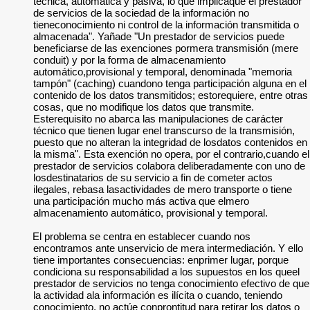
técnica, automática y pasiva, lo que implicaque el prestador
de servicios de la sociedad de la información no
tieneconocimiento ni control de la información transmitida o
almacenada". Yañade "Un prestador de servicios puede
beneficiarse de las exenciones pormera transmisión (mere
conduit) y por la forma de almacenamiento
automático,provisional y temporal, denominada "memoria
tampón" (caching) cuandono tenga participación alguna en el
contenido de los datos transmitidos; estorequiere, entre otras
cosas, que no modifique los datos que transmite.
Esterequisito no abarca las manipulaciones de carácter
técnico que tienen lugar enel transcurso de la transmisión,
puesto que no alteran la integridad de losdatos contenidos en
la misma". Esta exención no opera, por el contrario,cuando el
prestador de servicios colabora deliberadamente con uno de
losdestinatarios de su servicio a fin de cometer actos
ilegales, rebasa lasactividades de mero transporte o tiene
una participación mucho más activa que elmero
almacenamiento automático, provisional y temporal.
El problema se centra en establecer cuando nos
encontramos ante unservicio de mera intermediación. Y ello
tiene importantes consecuencias: enprimer lugar, porque
condiciona su responsabilidad a los supuestos en los queel
prestador de servicios no tenga conocimiento efectivo de que
la actividad ala información es ilícita o cuando, teniendo
conocimiento, no actúe conprontitud para retirar los datos o