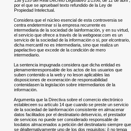
138 y139 del Real Decreto Legislativo 1/1996, de 12 de abril ,
por el que se apruebael texto refundido de la Ley de
Propiedad Intelectual.
Considera que el núcleo esencial de esta controversia se
centra endeterminar si la empresa recurrente es
intermediaria de la sociedad de lainformación, y en su virtud,
el servicio que ofrece a través de la webgoear.com es un
servicio de la sociedad de la información o si, por elcontrario,
dicha mercantil no es intermediaria, sino que realiza un
papelactivo que excede de la condición de mero
intermediario.
La sentencia impugnada considera que dicha entidad es
plenamenteresponsable de los actos de los usuarios que
suben contenido a la web y no leson aplicables las
disposiciones de exoneración de responsabilidad
contenidasen la legislación sobre intermediarios de la
información.
Argumenta que la Directiva sobre el comercio electrónico
estableceen su artículo 14 que cuando se preste un servicio
de la sociedad de lainformación consistente en almacenar
datos facilitados por el destinatario delservicio, el prestador
de servicios no puede ser considerado responsable de
losdatos almacenados a petición del destinatario siempre que
se déalternativamente uno de los dos requisitos: i) no tenga