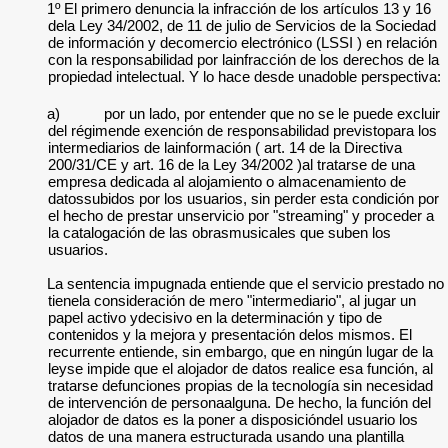
1º El primero denuncia la infracción de los artículos 13 y 16
dela Ley 34/2002, de 11 de julio de Servicios de la Sociedad
de información y decomercio electrónico (LSSI ) en relación
con la responsabilidad por lainfracción de los derechos de la
propiedad intelectual. Y lo hace desde unadoble perspectiva:
a)
por un lado, por entender que no se le puede excluir
del régimende exención de responsabilidad previstopara los
intermediarios de lainformación ( art. 14 de la Directiva
200/31/CE y art. 16 de la Ley 34/2002 )al tratarse de una
empresa dedicada al alojamiento o almacenamiento de
datossubidos por los usuarios, sin perder esta condición por
el hecho de prestar unservicio por "streaming" y proceder a
la catalogación de las obrasmusicales que suben los
usuarios.
La sentencia impugnada entiende que el servicio prestado no
tienela consideración de mero "intermediario", al jugar un
papel activo ydecisivo en la determinación y tipo de
contenidos y la mejora y presentación delos mismos. El
recurrente entiende, sin embargo, que en ningún lugar de la
leyse impide que el alojador de datos realice esa función, al
tratarse defunciones propias de la tecnología sin necesidad
de intervención de personaalguna. De hecho, la función del
alojador de datos es la poner a disposicióndel usuario los
datos de una manera estructurada usando una plantilla