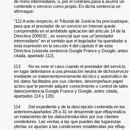
de mero intermediario, o, por el contrario,pasa a asumir un
contenido o servicio como propio. En dicha sentencia se
afirmaque:
"112 A este respecto, el Tribunal de Justicia ha precisadoque,
para que el prestador de un servicio en Internet quede
comprendido en el ámbitode aplicación del artículo 14 de la
Directiva 2000/31 , es esencial que sea un"prestador
intermediario" en el sentido que el legislador ha queridodar a
esta expresión en la sección 4 del capítulo II de esta
Directiva (véasela sentencia Google France y Google, antes
citada, apartado 112).
113
No es este el caso cuando el prestador del servicio,
en lugar delimitarse a una prestación neutra de dichoservicio
mediante un tratamientomeramente técnico y automático de
los datos facilitados por sus clientes, desempeñaun papel
activo que le permite adquirir conocimiento o control de tales
datos(sentencia Google France y Google, antes citada,
apartados 114 y 120).
114
Del expediente y de la descripción contenida en los
anterioresapartados 28 a 31 se desprende que eBayrealiza
un tratamiento de los datosintroducidos por sus clientes
vendedores. Las ventas a las que pueden dar lugarestas
ofertas se ajustan a las condiciones establecidas por eBay.