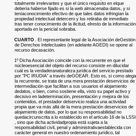
totalmente irrelevantes y que el único requisito en elque
debería haberse fijado es si la web almacenaba datos, y si
teníaconocimiento efectivo de que tales datos infringían la
propiedad intelectual detercero y los retiraba de inmediato
tras tener conocimiento de la ilicitud, elresto de la información
aportada en la pericial sobraba.
CUARTO
. El representante legal de la Asociación deGestión
de Derechos Intelectuales (en adelante AGEDI) se opone al
recurso decasación.
1º Dicha Asociación coincide con la recurrente en que el
núcleoesencial del objeto del recurso consiste en dilucidar
cuál es la verdaderanaturaleza jurídica del servicio prestado
por "PC IRUDIA" a través deGOEAR. Esto es, si como alega
la recurrente, se trata de una mera prestación deservicios de
intermediación que facilitan a sus usuarios el alojamiento
dedatos, o bien, como sostiene ella, visto su papel activo y
decisivo en ladeterminación, presentación y mejora de los
contenidos, el prestador delservicio realiza una actividad
propia que va más allá de la mera prestación deservicios de
alojamiento de datos, por lo que su responsabilidad no
quedacircunscrita a lo establecido en el artículo 16 de la LSSI
, sino que dicha actividadpropia está sujeta a la
responsabilidad civil, penal y administrativaestablecida con
carácter general en nuestro ordenamiento jurídico, tal