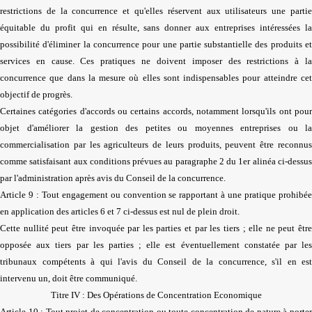
restrictions de la concurrence et qu'elles réservent aux utilisateurs une partie
équitable du profit qui en résulte, sans donner aux entreprises intéressées la
possibilité d'éliminer la concurrence pour une partie substantielle des produits et
services en cause. Ces pratiques ne doivent imposer des restrictions à la
concurrence que dans la mesure où elles sont indispensables pour atteindre cet
objectif de progrès.
Certaines catégories d'accords ou certains accords, notamment lorsqu'ils ont pour
objet d'améliorer la gestion des petites ou moyennes entreprises ou la
commercialisation par les agriculteurs de leurs produits, peuvent être reconnus
comme satisfaisant aux conditions prévues au paragraphe 2 du 1er alinéa ci-dessus
par l'administration après avis du Conseil de la concurrence.
Article 9 : Tout engagement ou convention se rapportant à une pratique prohibée
en application des articles 6 et 7 ci-dessus est nul de plein droit.
Cette nullité peut être invoquée par les parties et par les tiers ; elle ne peut être
opposée aux tiers par les parties ; elle est éventuellement constatée par les
tribunaux compétents à qui l'avis du Conseil de la concurrence, s'il en est
intervenu un, doit être communiqué.
Titre IV : Des Opérations de Concentration Economique
Article 10 : Tout projet de concentration ou toute concentration de nature à porter