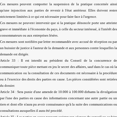
Ces mesures peuvent comporter la suspension de la pratique concernée ainsi
qu'une injonction aux parties de revenir à l'état antérieur. Elles doivent rester
strictement limitées à ce qui est nécessaire pour faire face à l'urgence.
Ces mesures ne peuvent intervenir que si la pratique dénoncée porte une atteinte
grave et immédiate à l'économie du pays, à celle du secteur intéressé, à l'intérêt des
consommateurs ou aux entreprises lésées.
Ces mesures sont notifiées par lettre recommandée avec accusé de réception ou par
un huissier de justice à l'auteur de la demande et aux personnes contre lesquelles la
demande est dirigée.
Article 33 : Il est interdit au président du Conseil de la concurrence de
communiquer toute pièce mettant en jeu le secret des affaires, sauf dans le cas où la
communication ou la consultation de ces documents est nécessaire à la procédure
ou à l'exercice des droits des parties en cause. Les pièces considérées sont retirées
du dossier.
Article 34 : Sera punie d'une amende de 10.000 à 100.000 dirhams la divulgation
par l'une des parties en cause des informations concernant une autre partie ou un
tiers et dont elle n'aura pu avoir connaissance qu'à la suite des communications ou
consultations auxquelles il aura été procédé.
Article 35 : Les parties en cause peuvent assister aux séances du conseil ou se faire