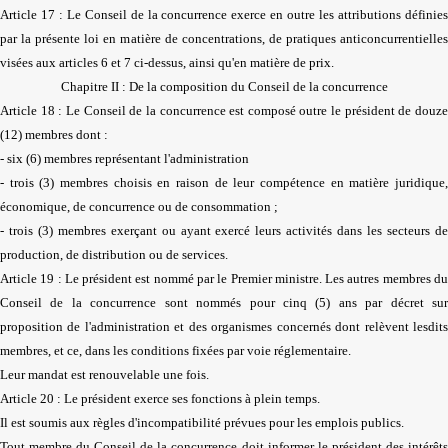
Article 17 : Le Conseil de la concurrence exerce en outre les attributions définies
par la présente loi en matière de concentrations, de pratiques anticoncurrentielles
visées aux articles 6 et 7 ci-dessus, ainsi qu'en matière de prix.
Chapitre II : De la composition du Conseil de la concurrence
Article 18 : Le Conseil de la concurrence est composé outre le président de douze
(12) membres dont :
- six (6) membres représentant l'administration
- trois (3) membres choisis en raison de leur compétence en matière juridique,
économique, de concurrence ou de consommation ;
- trois (3) membres exerçant ou ayant exercé leurs activités dans les secteurs de
production, de distribution ou de services.
Article 19 : Le président est nommé par le Premier ministre. Les autres membres du
Conseil de la concurrence sont nommés pour cinq (5) ans par décret sur
proposition de l'administration et des organismes concernés dont relèvent lesdits
membres, et ce, dans les conditions fixées par voie réglementaire.
Leur mandat est renouvelable une fois.
Article 20 : Le président exerce ses fonctions à plein temps.
Il est soumis aux règles d'incompatibilité prévues pour les emplois publics.
Tout membre du Conseil de la concurrence doit informer le président des intérêts