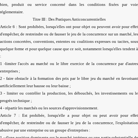
bien, produit ou service concerné dans les conditions fixées par voie
réglementaire.
Titre III : Des Pratiques Anticoncurrentielles
Article 6 : Sont prohibées, lorsqu'elles ont pour objet ou peuvent avoir pour effet
d'empêcher, de restreindre ou de fausser le jeu de la concurrence sur un marché, les
actions concertées, conventions, ententes ou coalitions expresses ou tacites, sous
quelque forme et pour quelque cause que ce soit, notamment lorsqu'elles tendent à
:
1 -limiter l'accès au marché ou le libre exercice de la concurrence par d'autres
entreprises ;
2 - faire obstacle à la formation des prix par le libre jeu du marché en favorisant
artificiellement leur hausse ou leur baisse ;
3 - limiter ou contrôler la production, les débouchés, les investissements ou le
progrès technique ;
4 - répartir les marchés ou les sources d'approvisionnement.
Article 7 : Est prohibée, lorsqu'elle a pour objet ou peut avoir pour effet
d'empêcher, de restreindre ou de fausser le jeu de la concurrence, l'exploitation
abusive par une entreprise ou un groupe d'entreprises :
1 - d'une position dominante sur le marché intérieur ou une partie substantielle de