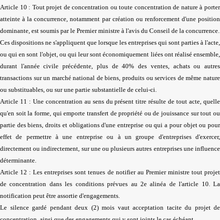
Article 10 : Tout projet de concentration ou toute concentration de nature à porter
atteinte à la concurrence, notamment par création ou renforcement d'une position
dominante, est soumis par le Premier ministre à l'avis du Conseil de la concurrence.
Ces dispositions ne s'appliquent que lorsque les entreprises qui sont parties à l'acte,
ou qui en sont l'objet, ou qui leur sont économiquement liées ont réalisé ensemble,
durant l'année civile précédente, plus de 40% des ventes, achats ou autres
transactions sur un marché national de biens, produits ou services de même nature
ou substituables, ou sur une partie substantielle de celui-ci.
Article 11 : Une concentration au sens du présent titre résulte de tout acte, quelle
qu'en soit la forme, qui emporte transfert de propriété ou de jouissance sur tout ou
partie des biens, droits et obligations d'une entreprise ou qui a pour objet ou pour
effet de permettre à une entreprise ou à un groupe d'entreprises d'exercer,
directement ou indirectement, sur une ou plusieurs autres entreprises une influence
déterminante.
Article 12 : Les entreprises sont tenues de notifier au Premier ministre tout projet
de concentration dans les conditions prévues au 2e alinéa de l'article 10. La
notification peut être assortie d'engagements.
Le silence gardé pendant deux (2) mois vaut acceptation tacite du projet de
concentration, ainsi que des engagements qui y sont joints le cas échéant.