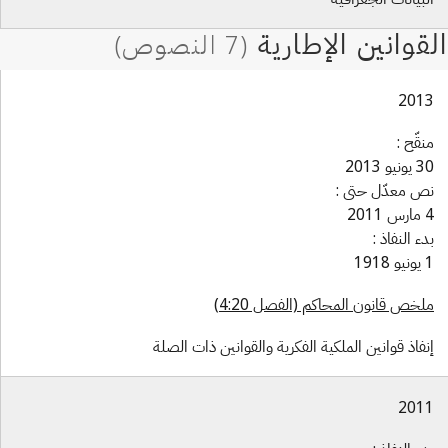
201
قّح :
نيو 2013
ص معدّل حتى :
201
ء النفاذ :
1918
خص قانون المحاكم (الفصل 4:20)
فاذ قوانين الملكية الفكرية والقوانين ذات الصلة
201