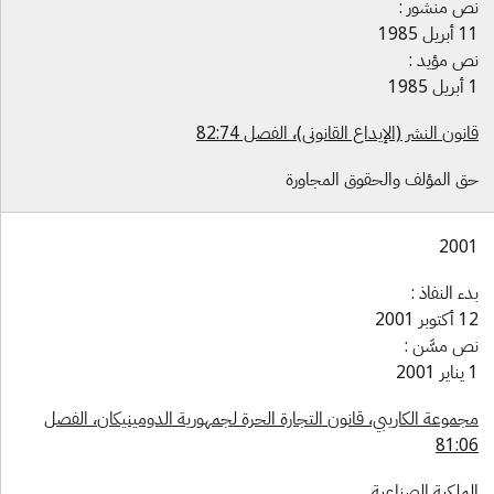
ص منشور :
ريل 1985
ص مؤيد :
1985
نون النشر (الإيداع القانوني)، الفصل 82:74
ق المؤلف والحقوق المجاورة
200
ء النفاذ :
توبر 2001
ص مسَّن :
2001
جموعة الكاريبي، قانون التجارة الحرة لجمهورية الدومينيكان، الفصل
81:0
لملكية الصناعية