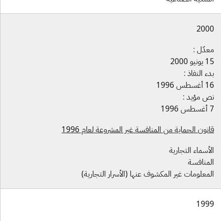
200
عدّل :
نيو 2000
ء النفاذ :
سطس 1996
ص مؤيد :
1996
نون الحماية من المنافسة غير المشروعة لعام 1996
أسماء التجارية
لمنافسة
معلومات غير المكشوف عنها (الأسرار التجارية)
199