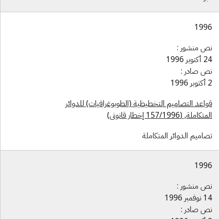
199
ص منشور :
توبر 1996
ص صادر :
1996
واعد التصاميم التخطيطية (الطوبوغرافيات) للدوائر
كاملة, (157/1996 إخطار قانوني)
اميم الدوائر المتكاملة
199
ص منشور :
فمبر 1996
ص صادر :