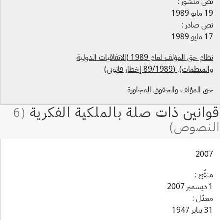
ص منشور :
ايو 1989
ص صادر :
ايو 1989
نظام حق المؤلف لعام 1989 (الاتفاقيات الدولية
منظمات), (89/1989 إخطار قانوني)
ق المؤلف والحقوق المجاورة
200
قّح :
2007
عدّل :
اير 1947