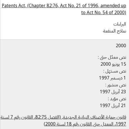
Patents Act, (Chapter 82:76, Act No. 21 of 1996, amended 
to Act No. 54 of 200
براءات
اذج المنفعة
20
 معدّل حتى :
 2000
 مستهَل :
 منشور :
 1997
 مؤيد :
 1997
قانون حماية الأصناف النباتية الجديدة, (الفصل 82:75، القانون رقم 7 لسنة
 حتى القانون رقم 18 لسنة 2000)