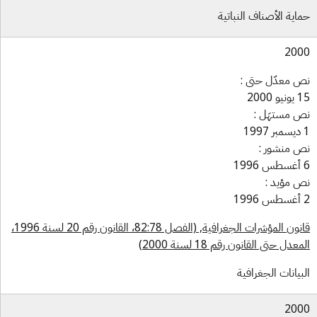
اية الأصناف النباتية
20
 معدّل حتى :
 2000
 مستهَل :
 منشور :
 مؤيد :
قانون المؤشرات الجغرافية, (الفصل 82:78، القانون رقم 20 لسنة 1996،
عدل حتى القانون رقم 18 لسنة 2000)
بيانات الجغرافية
20