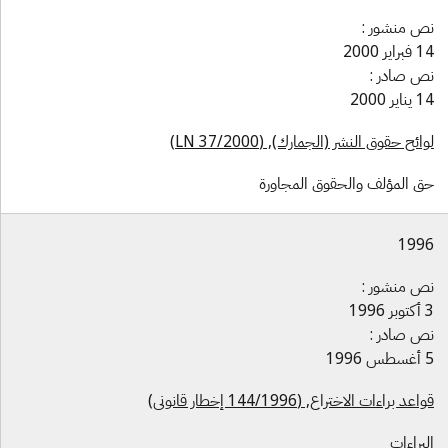
ص منشور :
راير 2000
ص صادر :
اير 2000
ائح حقوق النشر (الجمارك), (LN 37/2000)
ق المؤلف والحقوق المجاورة
199
ص منشور :
1996
ص صادر :
1996
عد براءات الاختراع, (144/1996 إخطار قانوني)
براءات