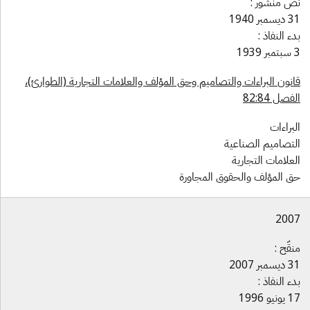
ص منشور :
سمبر 1940
ء النفاذ :
1939
انون البراءات والتصاميم وحق المؤلف والعلامات التجارية (الطوارئ)،
فصل 82:84
براءات
لتصاميم الصناعية
علامات التجارية
ق المؤلف والحقوق المجاورة
200
قّح :
سمبر 2007
ء النفاذ :
نيو 1996