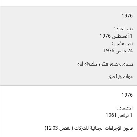
197
ء النفاذ :
1976
ص مسَّن :
ارس 1976
ستور جمهورية ترينيداد وتوباغو
واضيع أخرى
197
اعتماد :
1961
نون الإجراءات الجنائية للشركات (الفصل 12:03)