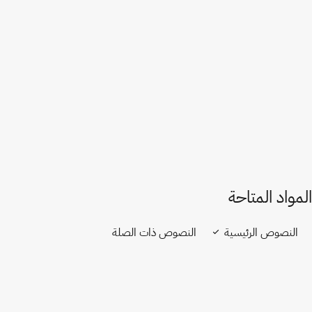
إصدار في ويبو لِكس