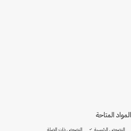
إصدار في ويبو لِكس