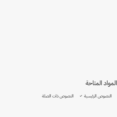
فييت نام