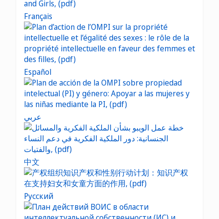
Français
Español
عربي
中文
Русский