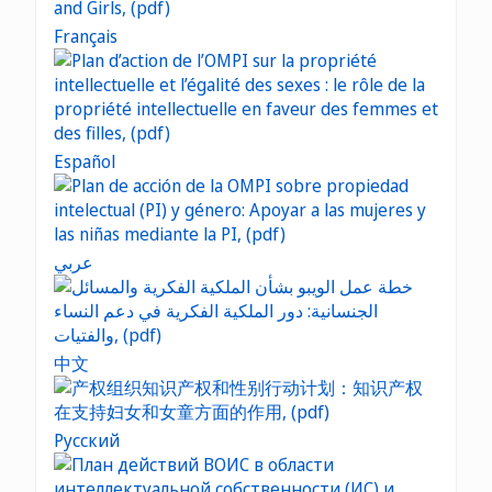
Français
Español
عربي
中文
Русский