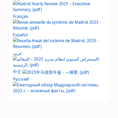
Français
Español
عربي
中文
Русский