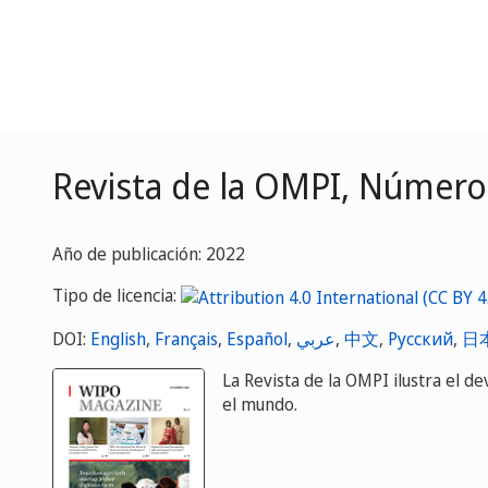
Revista de la OMPI, Número
Año de publicación: 2022
Tipo de licencia:
DOI:
English
,
Français
,
Español
,
عربي
,
中文
,
Русский
,
日
La Revista de la OMPI ilustra el de
el mundo.