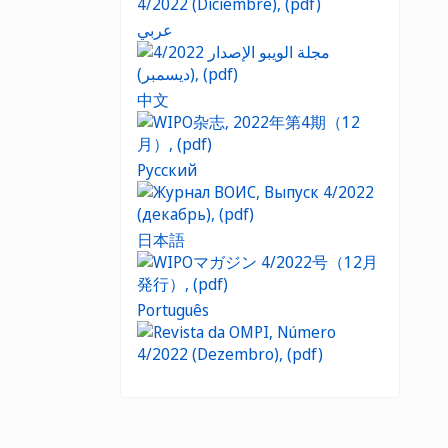
عربي
中文
Русский
日本語
Português