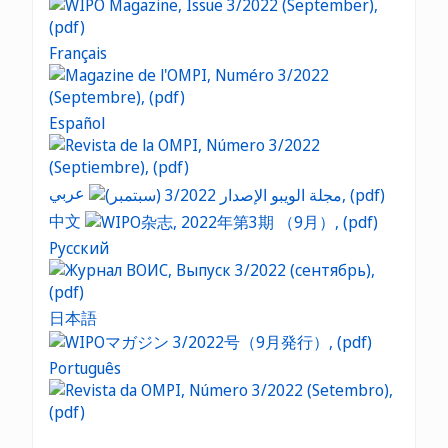
Français
Español
عربي
中文
Русский
日本語
Português