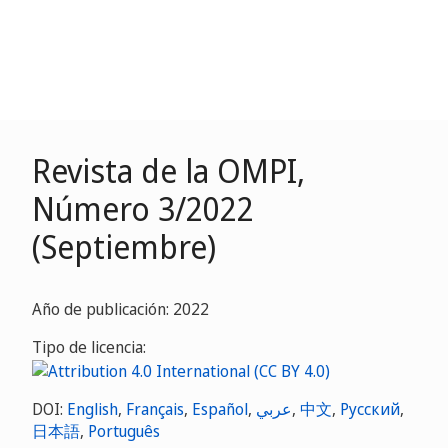
Revista de la OMPI,
Número 3/2022
(Septiembre)
Año de publicación: 2022
Tipo de licencia:
DOI:
English
,
Français
,
Español
,
عربي
,
中文
,
Русский
,
日本語
,
Português