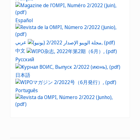
Español
عربي
中文
Русский
日本語
Português