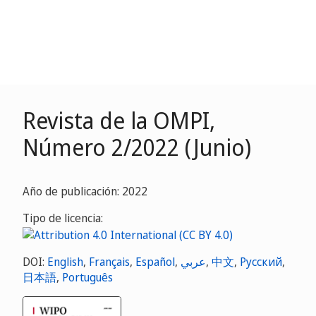
Revista de la OMPI,
Número 2/2022 (Junio)
Año de publicación: 2022
Tipo de licencia:
DOI:
English
,
Français
,
Español
,
عربي
,
中文
,
Русский
,
日本語
,
Português