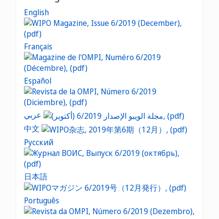
English
Français
Español
عربي
中文
Русский
日本語
Português