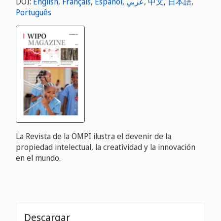
DOI:
English
,
Français
,
Español
,
عربي
,
中文
,
日本語
,
Português
La Revista de la OMPI ilustra el devenir de la
propiedad intelectual, la creatividad y la innovación
en el mundo.
Descargar