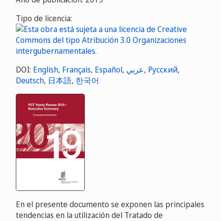
Tipo de licencia:
DOI:
English
,
Français
,
Español
,
عربي
,
Русский
,
Deutsch
,
日本語
,
한국어
En el presente documento se exponen las principales
tendencias en la utilización del Tratado de