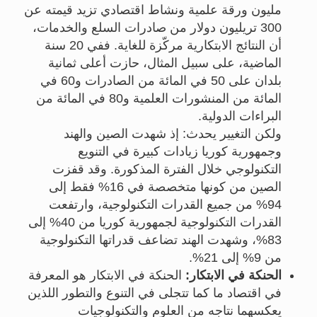
مليون ورقة علمية ونشاط اقتصادي تزيد قيمته عن
300 تريليون دولار من صادرات السلع والخدمات،
أن النتائج الابتكارية مركّزة للغاية. ففي 20 سنة
الماضية، على سبيل المثال، حازت أعلى ثمانية
بلدان على 50 في المائة من الصادرات و60 في
المائة من المنشورات العلمية و80 في المائة من
البراءات الدولية.
ولكن التغيير يحدث: إذ شهدت الصين والهند
وجمهورية كوريا زيادات كبيرة في التنويع
التكنولوجي خلال الفترة المذكورة. وقد قفزت
الصين من كونها متخصصة في 16% فقط إلى
94% من جميع القدرات التكنولوجية، وارتفعت
القدرات التكنولوجية لجمهورية كوريا من 40% إلى
83%، وشهدت الهند تضاعف قدراتها التكنولوجية
من 9% إلى 21%.
الحنكة في الابتكار:
الحنكة في الابتكار هو المعرفة
في اقتصاد ما كما تتجلى في التنوع والتطور اللذين
يعكسهما نتاجه من العلوم والتكنولوجيات