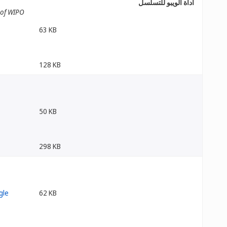
أداة الويبو للتسلسل
 of WIPO
63 KB
128 KB
50 KB
298 KB
62 KB