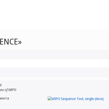
ENCE»
l
eau of WIPO
мента