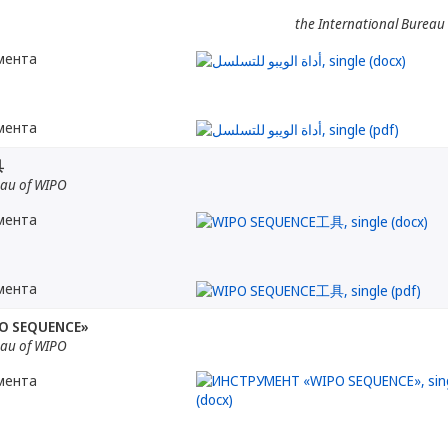
the International Bureau
мента
мента
具
eau of WIPO
мента
мента
O SEQUENCE»
eau of WIPO
мента