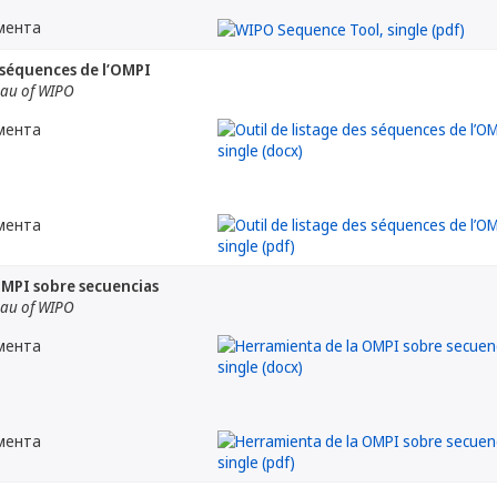
мента
s séquences de l’OMPI
eau of WIPO
мента
мента
OMPI sobre secuencias
eau of WIPO
мента
мента