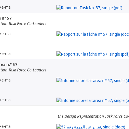
мента
 n° 57
tion Task Force Co-Leaders
мента
мента
ea n.º 57
tion Task Force Co-Leaders
мента
мента
the Design Representation Task Force Co
мента