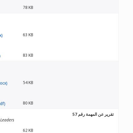
78 KB
63 KB
83 KB
54 KB
80 KB
تقرير عن المهمة رقم 57
-Leaders
62 KB