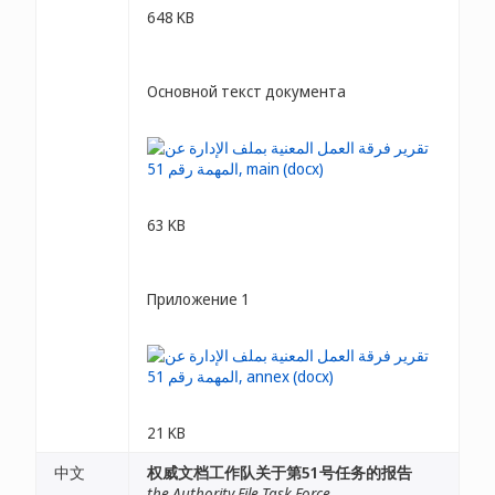
648 KB
Основной текст документа
63 KB
Приложение 1
21 KB
中文
权威文档工作队关于第51号任务的报告
the Authority File Task Force