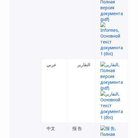
التقارير
عربي
中文
报 告