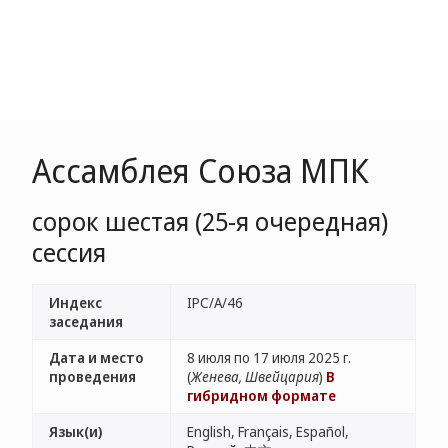
Ассамблея Союза МПК
сорок шестая (25-я очередная)
сессия
Индекс
IPC/A/46
заседания
Дата и место
8 июля по 17 июля 2025 г.
проведения
(
Женева, Швейцария
)
В
гибридном формате
Язык(и)
English, Français, Español,