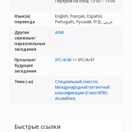
Перерыв на обед: 13:00 – 15:00
Язык(и)
English, Français, Español,
перевода
Português, Русский, 中文, عربي
Другие
A/68
смежные/
параллельные
заседания
Прошлые/
IPC/A/46
>> IPC/A/47
будущие
заседания
Тема (-ы)
Специальный союз по
Международной патентной
классификации (Союз МПК):
Ассамблея
Быстрые ссылки