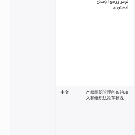
الويبو ووضع الإصلاح
الدستوري
中文
产权组织管理的条约加
入和组织法改革状况