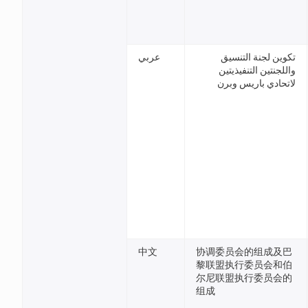
تكوين لجنة التنسيق
عربي
واللجنتين التنفيذيتين
لاتحادي باريس وبرن
中文
协调委员会的组成及巴
黎联盟执行委员会和伯
尔尼联盟执行委员会的
组成