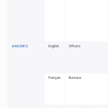
A/66/INF/2
English
Officers
Français
Bureaux