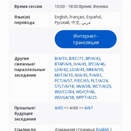
Время сессии
10:00 - 18:00 Время: Женева
Язык(и)
English, Français, Español,
перевода
Русский, 中文, عربي
Интернет-
трансляция
Другие
B/A/55
,
B/EC/71
,
BP/A/42
,
смежные/
BTAP/A/6
,
H/A/45
,
IPC/A/46
,
параллельные
LI/A/42
,
LO/A/45
,
MM/A/59
,
заседания
MVT/A/10
,
N/A/45
,
P/A/61
,
PCT/A/57
,
P/EC/65
,
PLT/A/24
,
STLT/A/18
,
VA/A/38
,
WCT/A/25
,
WO/CC/84
,
WO/CF/46
,
WO/GA/58
,
WPPT/A/25
Прошлые/
A/65
>> A/66 >>
A/67
будущие
заседания
Ссылки по
Домашняя страница:
English
|