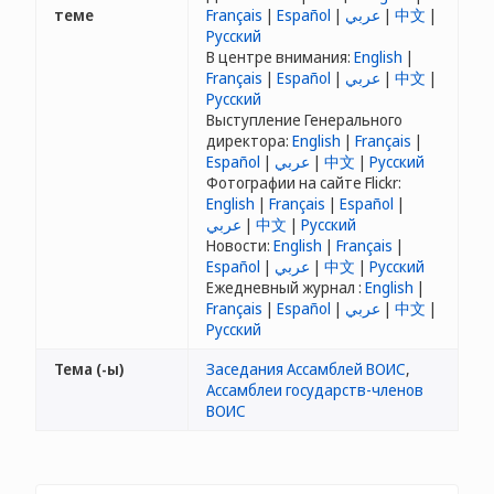
теме
Français
|
Español
|
عربي
|
中文
|
Русский
В центре внимания:
English
|
Français
|
Español
|
عربي
|
中文
|
Русский
Выступление Генерального
директора:
English
|
Français
|
Español
|
عربي
|
中文
|
Русский
Фотографии на сайте Flickr:
English
|
Français
|
Español
|
عربي
|
中文
|
Русский
Новости:
English
|
Français
|
Español
|
عربي
|
中文
|
Русский
Ежедневный журнал :
English
|
Français
|
Español
|
عربي
|
中文
|
Русский
Тема (-ы)
Заседания Ассамблей ВОИС
,
Ассамблеи государств-членов
ВОИС