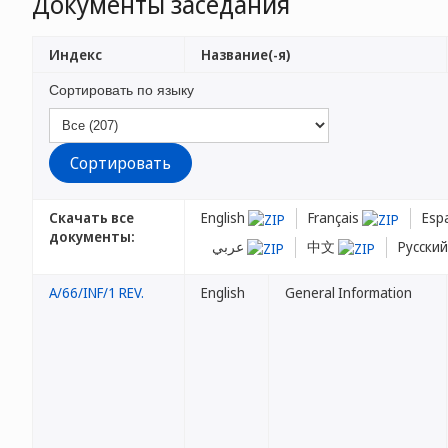
Документы заседания
Индекс
Название(-я)
Сортировать по языку
Скачать все
English
Français
Esp
документы:
عربي
中文
Русски
A/66/INF/1 REV.
English
General Information