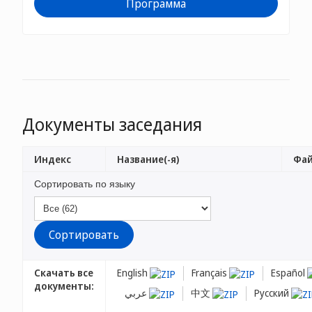
Программа
Документы заседания
Индекс
Название(-я)
Фай
Сортировать по языку
Скачать все
English
Français
Español
документы:
عربي
中文
Русский