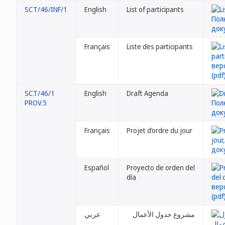
SCT/46/INF/1
English
List of participants
Français
Liste des participants
SCT/46/1
English
Draft Agenda
PROV.5
Français
Projet d’ordre du jour
Español
Proyecto de orden del
día
مشروع جدول الأعمال
عربي