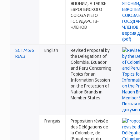
ЯПОНИИ, А ТАКЖЕ
ЕВРОПЕЙСКОГО
СОЮЗА И ЕГО
ГОСУДАРСТВ-
ЧЛЕНОВ
SCT/45/6
English
Revised Proposal by
REV.3
the Delegations of
Colombia, Ecuador
and Peru Concerning
Topics for an
Information Session
on the Protection of
Nation Brands in
Member States
Français
Proposition révisée
des Délégations de
la Colombie, de
l’Equateur et du