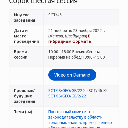
Сорок шестая сессия
Индекс
SCT/46
заседания
Дата и
21 ноября по 23 ноября 2022 г.
место
(
Женева, Швейцария
)
В
проведения
гибридном формате
Время
10:00 - 18:00 Время: Женева
сессии
Перерыв на обед: 13:00–15:00
Video on Demand
Прошлые/
SCT/IS/GEO/GE/22
>> SCT/46 >>
будущие
SCT/IS/GEO/GE/2/22
заседания
Тема (-ы)
Постоянный комитет по
законодательству в области
товарных знаков, промышленных
образцов и географических