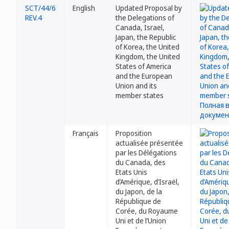
SCT/44/6
English
Updated Proposal by
REV.4
the Delegations of
Canada, Israel,
Japan, the Republic
of Korea, the United
Kingdom, the United
States of America
and the European
Union and its
member states
Français
Proposition
actualisée présentée
par les Délégations
du Canada, des
Etats Unis
d’Amérique, d’Israël,
du Japon, de la
République de
Corée, du Royaume
Uni et de l’Union