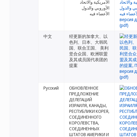
الأمريكية والاتحاد
الأوروبي والدول
الأعضاء فيه
中文
经更新的加拿大、以
色列、日本、大韩民
国、联合王国、 美利
坚合众国、欧洲联盟
及其成员国代表团的
提案
Русский
ОБНОВЛЕННОЕ
ПРЕДЛОЖЕНИЕ
ДЕЛЕГАЦИЙ
ИЗРАИЛЯ, КАНАДЫ,
РЕСПУБЛИКИ КОРЕЯ,
СОЕДИНЕННОГО
КОРОЛЕВСТВА,
СОЕДИНЕННЫХ
ШТАТОВ АМЕРИКИ И