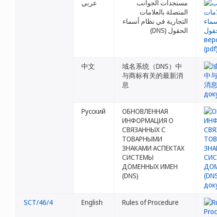
مستجدات الجوانب
عربي
المتصلة بالعلامات
التجارية في نظام أسماء
الحقول (DNS)
中文
域名系统（DNS）中
与商标有关的最新消
息
Русский
ОБНОВЛЕННАЯ
ИНФОРМАЦИЯ О
СВЯЗАННЫХ С
ТОВАРНЫМИ
ЗНАКАМИ АСПЕКТАХ
СИСТЕМЫ
ДОМЕННЫХ ИМЕН
(DNS)
SCT/46/4
English
Rules of Procedure