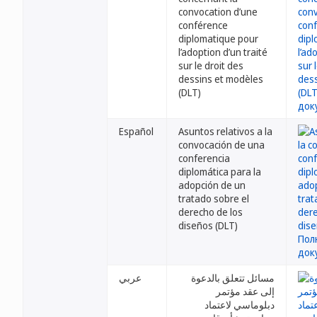
convocation d’une
conférence
diplomatique pour
l’adoption d’un traité
sur le droit des
dessins et modèles
(DLT)
Español
Asuntos relativos a la
convocación de una
conferencia
diplomática para la
adopción de un
tratado sobre el
derecho de los
diseños (DLT)
مسائل تتعلق بالدعوة
عربي
إلى عقد مؤتمر
دبلوماسي لاعتماد