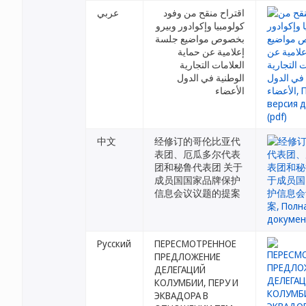
اقتراح منقح من وفود
عربي
كولومبيا وإكوادور وبيرو
بخصوص مواضيع جلسة
إعلامية عن حماية
العلامات التجارية
الوطنية في الدول
الأعضاء
中文
经修订的哥伦比亚代
表团、厄瓜多尔代表
团和秘鲁代表团 关于
成员国国家品牌保护
信息会议议题的提案
Русский
ПЕРЕСМОТРЕННОЕ
ПРЕДЛОЖЕНИЕ
ДЕЛЕГАЦИЙ
КОЛУМБИИ, ПЕРУ И
ЭКВАДОРА В