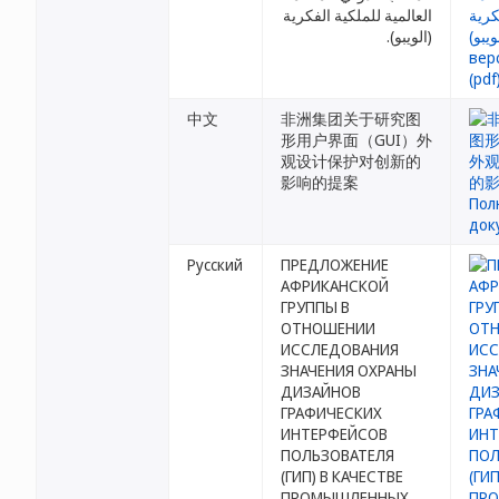
العالمية للملكية الفكرية
(الويبو).
中文
非洲集团关于研究图
形用户界面（GUI）外
观设计保护对创新的
影响的提案
Русский
ПРЕДЛОЖЕНИЕ
АФРИКАНСКОЙ
ГРУППЫ В
ОТНОШЕНИИ
ИССЛЕДОВАНИЯ
ЗНАЧЕНИЯ ОХРАНЫ
ДИЗАЙНОВ
ГРАФИЧЕСКИХ
ИНТЕРФЕЙСОВ
ПОЛЬЗОВАТЕЛЯ
(ГИП) В КАЧЕСТВЕ
ПРОМЫШЛЕННЫХ