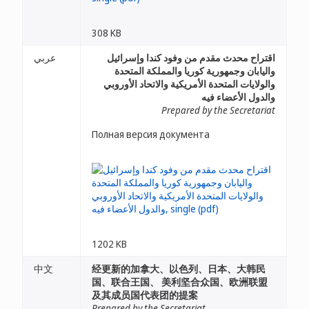
308 KB
اقتراح محدث مقدم من وفود كندا وإسرائيل
عربي
واليابان وجمهورية كوريا والمملكة المتحدة
والولايات المتحدة الأمريكية والاتحاد الأوروبي
والدول الأعضاء فيه
Prepared by the Secretariat
Полная версия документа
1202 KB
中文
经更新的加拿大、以色列、日本、大韩民
国、联合王国、 美利坚合众国、欧洲联盟
及其成员国代表团的提案
Prepared by the Secretariat