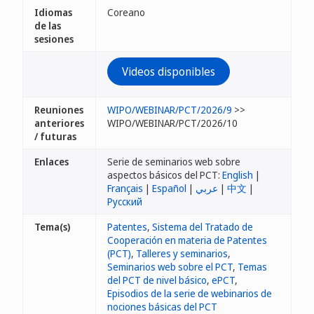
Idiomas
Coreano
de las
sesiones
Videos disponibles
Reuniones
WIPO/WEBINAR/PCT/2026/9
>>
anteriores
WIPO/WEBINAR/PCT/2026/10
/ futuras
Enlaces
Serie de seminarios web sobre
aspectos básicos del PCT:
English
|
Français
|
Español
|
عربي
|
中文
|
Русский
Tema(s)
Patentes
,
Sistema del Tratado de
Cooperación en materia de Patentes
(PCT)
,
Talleres y seminarios
,
Seminarios web sobre el PCT
,
Temas
del PCT de nivel básico
,
ePCT
,
Episodios de la serie de webinarios de
nociones básicas del PCT