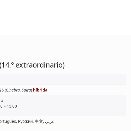
14.º extraordinario)
26 (
Ginebra, Suiza
)
híbrida
ra
0 – 15.00
English, Français, Español, Português, Русский, 中文, عربي