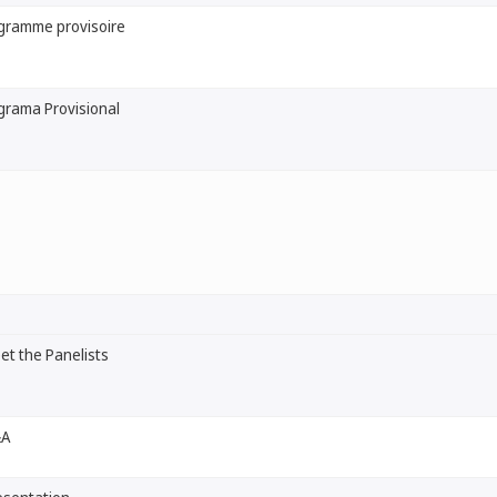
gramme provisoire
grama Provisional
et the Panelists
A