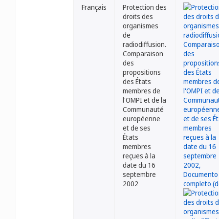
Français
Protection des
droits des
organismes
de
radiodiffusion.
Comparaison
des
propositions
des États
membres de
l'OMPI et de la
Communauté
européenne
et de ses
États
membres
reçues à la
date du 16
septembre
2002